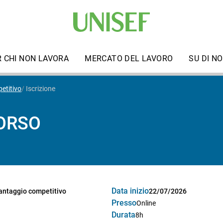
R CHI NON LAVORA
MERCATO DEL LAVORO
SU DI NO
etitivo
Iscrizione
CORSO
Data inizio
vantaggio competitivo
22/07/2026
Presso
Online
Durata
8h