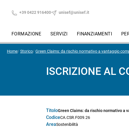
+39 0422 916400
unisef@unisef.it
FORMAZIONE
SERVIZI
FINANZIAMENTI
PE
Home
Storico
Green Claims: da rischio normativo a vantaggio comp
ISCRIZIONE AL 
Titolo
Green Claims: da rischio normativo a 
Codice
CA.CSR.F009.26
Area
Sostenibilità