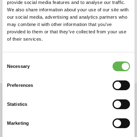
Commerciali e Marketing; Venditori; Agenti; Key Account.
provide social media features and to analyse our traffic.
We also share information about your use of our site with
our social media, advertising and analytics partners who
Referente area:
may combine it with other information that you’ve
Francesco Arrigo Calaon
provided to them or that they’ve collected from your use
of their services.
telefono
0422 916493
email
Consent
impresa@unisef.it
Necessary
Selection
Preferences
Gli altri percorsi di Commerciale &
Marketing
Statistics
Scopri l'offerta formativa
Marketing