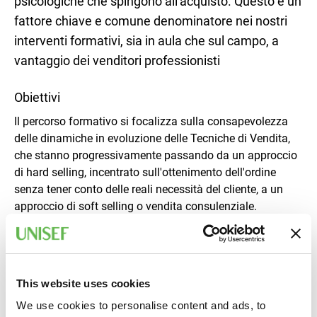
psicologiche che spingono all'acquisto. Questo è un
fattore chiave e comune denominatore nei nostri
interventi formativi, sia in aula che sul campo, a
vantaggio dei venditori professionisti
Obiettivi
Il percorso formativo si focalizza sulla consapevolezza
delle dinamiche in evoluzione delle Tecniche di Vendita,
che stanno progressivamente passando da un approccio
di hard selling, incentrato sull'ottenimento dell'ordine
senza tener conto delle reali necessità del cliente, a un
approccio di soft selling o vendita consulenziale.
Quest'ultimo mira a comprendere i bisogni espliciti ed
impliciti del cliente, al fine di creare una sintonia tra tali
bisogni e l'offerta reale che il venditore può proporre
This website uses cookies
####Destinatari
Direttori e Responsabili Vendite, Customer Service,
We use cookies to personalise content and ads, to