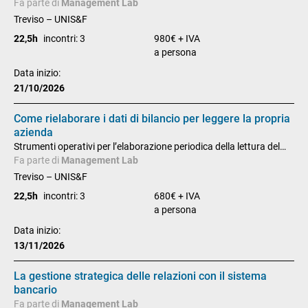
approfondimento su T.C.O., negoziazione e comunicazione
Fa parte di
Management Lab
efficace
Treviso – UNIS&F
22,5h
incontri: 3
980€ + IVA
a persona
Data inizio:
21/10/2026
Come rielaborare i dati di bilancio per leggere la propria
azienda
Strumenti operativi per l’elaborazione periodica della lettura del
bilancio
Fa parte di
Management Lab
Treviso – UNIS&F
22,5h
incontri: 3
680€ + IVA
a persona
Data inizio:
13/11/2026
La gestione strategica delle relazioni con il sistema
bancario
Fa parte di
Management Lab