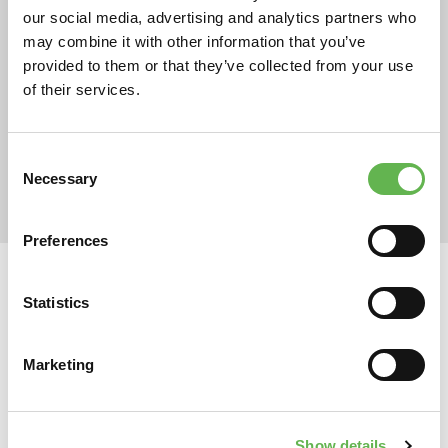
45h
incontri: 6
1120€ + IVA
our social media, advertising and analytics partners who
a persona
may combine it with other information that you’ve
provided to them or that they’ve collected from your use
Data inizio:
28/04/2027
of their services.
Consent
Necessary
Selection
Preferences
Al termine del percorso formativo avrete acquisito
competenze utili per attuare politiche di
Statistics
ridefinizione della della strategia aziendale in modo
da affrontare adeguatamente le sfide legate alla
Marketing
presente congiuntura economica. Sarete, inoltre, in
grado di leggere con consapevolezza la situazione
ed il posizionamento della vostra organizzazione
Show details