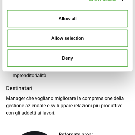
all'interno del mercato.
Allow all
Obiettivi
Analizzare le principali criticità del ruolo di
Allow selection
Manager/decisore d’impresa proponendo strumenti e
metodologie di facilitazione del proprio lavoro;
Gestire con metodo ed efficacia le risorse aziendali
Deny
migliorando le capacità gestionali e manageriali;
Acquisire le indispensabili competenze di
imprenditorialità.
Destinatari
Manager che vogliano migliorare la comprensione della
gestione aziendale e sviluppare relazioni più produttive
con gli addetti ai lavori.
Referente area: