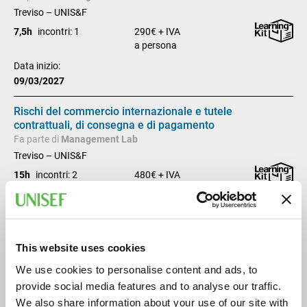
Treviso – UNIS&F
7,5h
incontri: 1
290€ + IVA
a persona
Data inizio:
09/03/2027
Rischi del commercio internazionale e tutele
contrattuali, di consegna e di pagamento
Fa parte di
Management Lab
Treviso – UNIS&F
15h
incontri: 2
480€ + IVA
a persona
Data inizio:
05/04/2027
This website uses cookies
Master Executive in Procurement
Competenze avanzate
We use cookies to personalise content and ads, to
Fa parte di
Management Lab
provide social media features and to analyse our traffic.
Treviso – UNIS&F
We also share information about your use of our site with