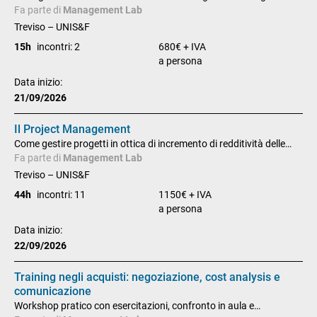
Fa parte di
Management Lab
Treviso – UNIS&F
15h
incontri: 2
680€ + IVA
a persona
Data inizio:
21/09/2026
Il Project Management
Come gestire progetti in ottica di incremento di redditività delle
commesse, fidelizzazione dei clienti e consolidamento di immagine
Fa parte di
Management Lab
sui mercati
Treviso – UNIS&F
44h
incontri: 11
1150€ + IVA
a persona
Data inizio:
22/09/2026
Training negli acquisti: negoziazione, cost analysis e
comunicazione
Workshop pratico con esercitazioni, confronto in aula e