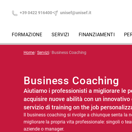
+39 0422 916400
unisef@unisef.it
FORMAZIONE
SERVIZI
FINANZIAMENTI
PE
Home
Servizi
Business Coaching
Business Coaching
Aiutiamo i professionisti a migliorare le
acquisire nuove abilità con un innovativo 
servizio di training on the job personalizz
Il business coaching si rivolge a chiunque senta la n
migliorare la propria vita professionale: singoli o tea
aziende o manager.