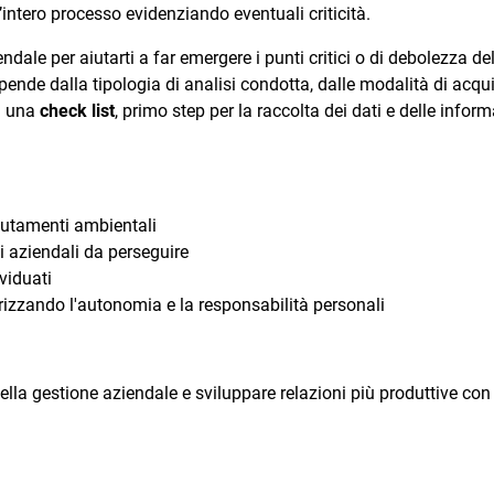
l’intero processo evidenziando eventuali criticità.
ndale per aiutarti a far emergere i punti critici o di debolezza d
 dipende dalla tipologia di analisi condotta, dalle modalità di acqu
di una
check list
, primo step per la raccolta dei dati e delle infor
mutamenti ambientali
vi aziendali da perseguire
viduati
rizzando l'autonomia e la responsabilità personali
a gestione aziendale e sviluppare relazioni più produttive con gl