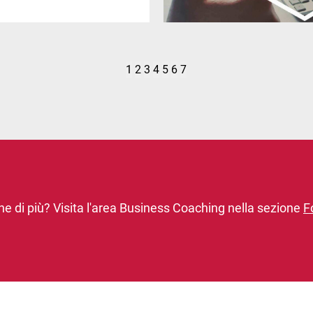
1
2
3
4
5
6
7
ne di più? Visita l'area Business Coaching nella sezione
F