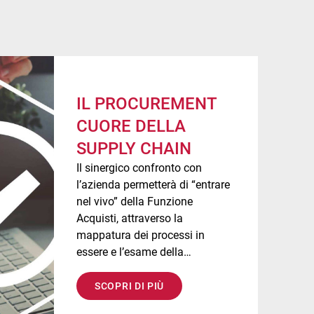
IL PROCUREMENT
CUORE DELLA
SUPPLY CHAIN
Il sinergico confronto con
l’azienda permetterà di “entrare
nel vivo” della Funzione
Acquisti, attraverso la
mappatura dei processi in
essere e l’esame della
reportistica esistente, per
coglierne i pregi, le lacune e le
SCOPRI DI PIÙ
criticità.