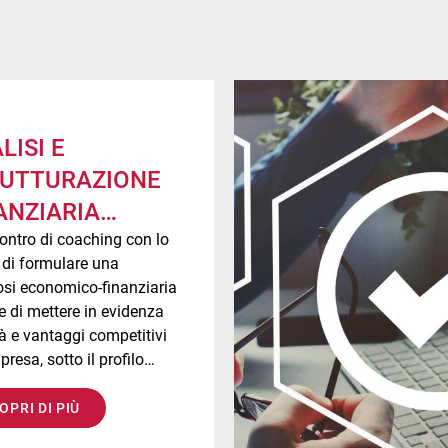
LISI E
UTTURAZIONE
ANZIARIA
TENIBILE
ontro di coaching con lo
di formulare una
si economico-finanziaria
 di mettere in evidenza
ità e vantaggi competitivi
presa, sotto il profilo
ico, patrimoniale e
iario.
OPRI DI PIÙ