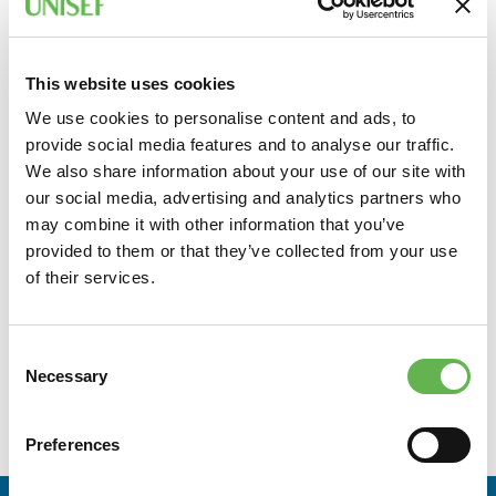
piano Training e affiancamento costante “on-the Job”
per supportare l’impresa ad implementare la propria
Compliance, per prevenire Accertamenti e Sanzioni
This website uses cookies
dall’Agenzia Delle
Dogane e dei Monopoli e dalle altre Autorità di controllo,
We use cookies to personalise content and ads, to
e di sviluppo del commercio estero strutturando
provide social media features and to analyse our traffic.
nell’impresa le Best Practice organizzative e formando il
We also share information about your use of our site with
personale in ambito di Trade Compliance e Strategia
our social media, advertising and analytics partners who
doganale.
may combine it with other information that you’ve
provided to them or that they’ve collected from your use
of their services.
A CHI È RIVOLTO
Responsabili Export, Responsabili Import, Direttori
Consent
Amministrativi, Responsabili della Logistica,
Necessary
Selection
Spedizionieri, addetti all’ufficio commerciale estero,
Customs Compliance managers.
Preferences