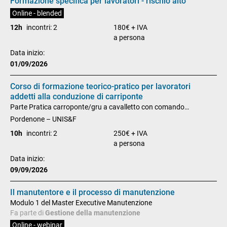
Formazione specifica per lavoratori - rischio alto
Online - blended
12h
incontri: 2
180€ + IVA
a persona
Data inizio:
01/09/2026
Corso di formazione teorico-pratico per lavoratori
addetti alla conduzione di carriponte
Parte Pratica carroponte/gru a cavalletto con comando
pensile/radiocomando
Pordenone – UNIS&F
10h
incontri: 2
250€ + IVA
a persona
Data inizio:
09/09/2026
Il manutentore e il processo di manutenzione
Modulo 1 del Master Executive Manutenzione
Fa parte di
Gestione della manutenzione
Online - webinar