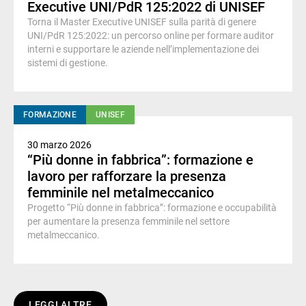
Executive UNI/PdR 125:2022 di UNISEF
Torna il Master Executive UNISEF sulla parità di genere
UNI/PdR 125:2022: un percorso online per formare auditor
interni e supportare le aziende nell’implementazione dei
sistemi di gestione.
FORMAZIONE
UNISEF
30 marzo 2026
“Più donne in fabbrica”: formazione e
lavoro per rafforzare la presenza
femminile nel metalmeccanico
Progetto “Più donne in fabbrica”: formazione e occupabilità
per aumentare la presenza femminile nel settore
metalmeccanico.
LEGGI ALTRE