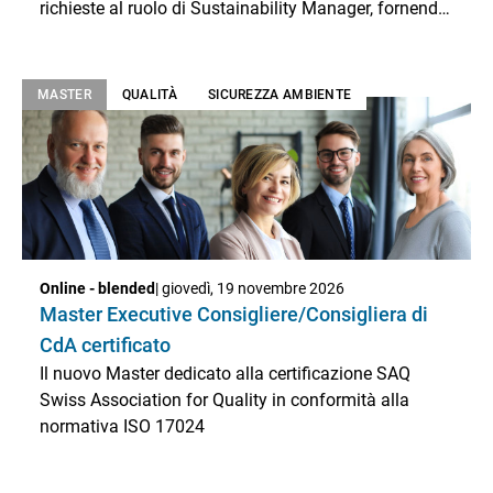
richieste al ruolo di Sustainability Manager, fornendo
strumenti, visione e consapevolezza per affrontare le
sfide della sostenibilità con competenza e
professionalità. La proposta formativa contribuisce
MASTER
QUALITÀ
SICUREZZA AMBIENTE
al soddisfacimento dei criteri richiesti previsti dalla
Prassi di Riferimento UNI/PdR 109.1:2021 per
l’accesso alla certificazione come Sustainability
Manager.
Online - blended
| giovedì, 19 novembre 2026
Master Executive Consigliere/Consigliera di
CdA certificato
Il nuovo Master dedicato alla certificazione SAQ
Swiss Association for Quality in conformità alla
normativa ISO 17024