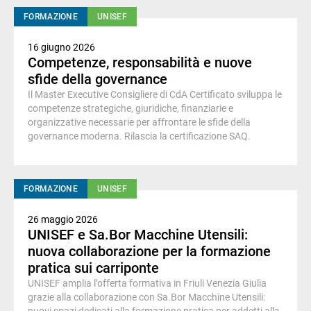
FORMAZIONE
UNISEF
16 giugno 2026
Competenze, responsabilità e nuove
sfide della governance
Il Master Executive Consigliere di CdA Certificato sviluppa le
competenze strategiche, giuridiche, finanziarie e
organizzative necessarie per affrontare le sfide della
governance moderna. Rilascia la certificazione SAQ.
FORMAZIONE
UNISEF
26 maggio 2026
UNISEF e Sa.Bor Macchine Utensili:
nuova collaborazione per la formazione
pratica sui carriponte
UNISEF amplia l’offerta formativa in Friuli Venezia Giulia
grazie alla collaborazione con Sa.Bor Macchine Utensili: