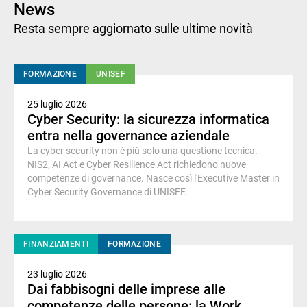
News
Resta sempre aggiornato sulle ultime novità
FORMAZIONE
UNISEF
25 luglio 2026
Cyber Security: la sicurezza informatica
entra nella governance aziendale
La cyber security non è più solo una questione tecnica.
NIS2, AI Act e Cyber Resilience Act richiedono nuove
competenze di governance. Nasce così l'Executive Master in
Cyber Security Governance di UNISEF.
FINANZIAMENTI
FORMAZIONE
23 luglio 2026
Dai fabbisogni delle imprese alle
competenze delle persone: la Work