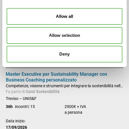
Data inizio:
17/09/2026
Allow all
BLSD - Addetti all'utilizzo del Defibrillatore
Semiautomatico Esterno
Padova – Forema
Allow selection
5h
incontri: 1
120€ + IVA
a persona
Deny
Data inizio:
17/09/2026
Master Executive per Sustainability Manager con
Business Coaching personalizzato
Competenze, visione e strumenti per integrare la sostenibilità nella
tua organizzazione
Fa parte di
Corsi Sostenibilità
Treviso – UNIS&F
36h
incontri: 15
2900€ + IVA
a persona
Data inizio:
17/09/2026