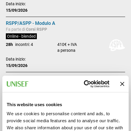
Data inizio:
15/09/2026
RSPP/ASPP - Modulo A
Fa parte di
Corsi RSPP
Online - blended
28h
incontri: 4
410€ + IVA
a persona
Data inizio:
15/09/2026
Addetti ai lavori elettrici PES/PAV (CEI 11-27)
Pordenone – UNIS&F
16h
incontri: 2
250€ + IVA
a persona
This website uses cookies
Data inizio:
We use cookies to personalise content and ads, to
16/09/2026
provide social media features and to analyse our traffic.
We also share information about your use of our site with
Addetti alla prevenzione incendi e lotta antincendio -