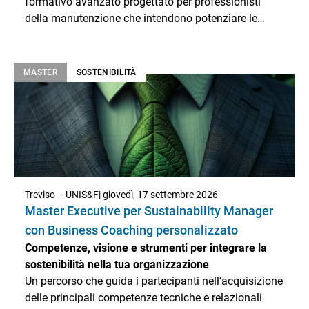
formativo avanzato progettato per professionisti
della manutenzione che intendono potenziare le
proprie competenze gestionali e strategiche. Il corso
affronta l’evoluzione del ruolo del manutentore,
sempre più chiamato a interfacciarsi con processi
MASTER
SOSTENIBILITÀ
complessi, tecnologie digitali e logiche di
efficientamento industriale. Attraverso un approccio
pratico e orientato al problem solving, i partecipanti
acquisiranno strumenti per gestire in modo efficace
risorse, processi e servizi di manutenzione,
contribuendo al miglioramento continuo delle
performance aziendali.
Treviso – UNIS&F
| giovedì, 17 settembre 2026
Master Executive per Sustainability Manager
con Business Coaching personalizzato
Competenze, visione e strumenti per integrare la
sostenibilità nella tua organizzazione
Un percorso che guida i partecipanti nell’acquisizione
delle principali competenze tecniche e relazionali