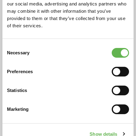
livello 1
our social media, advertising and analytics partners who
Altra sede
may combine it with other information that you’ve
provided to them or that they’ve collected from your use
4h
incontri: 1
90€ + IVA
a persona
of their services.
Data inizio:
16/09/2026
Consent
Necessary
Selection
Aggiornamento per preposti
Online - blended
6h
incontri: 1
120€ + IVA
Preferences
a persona
Data inizio:
Statistics
16/09/2026
ABC della progettazione grafica
Marketing
Treviso – UNIS&F
16h
incontri: 4
480€ + IVA
a persona
Show details