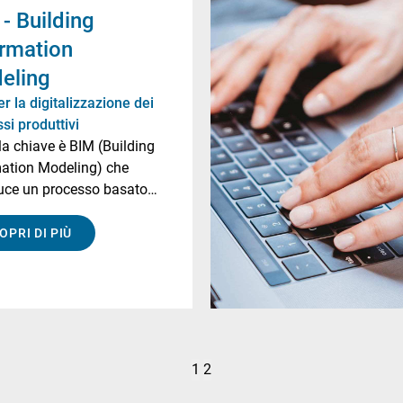
- Building
ormation
eling
r la digitalizzazione dei
si produttivi
la chiave è BIM (Building
mation Modeling) che
uce un processo basato
elli intelligenti 3D in
di fornire tutte le …
OPRI DI PIÙ
1
2