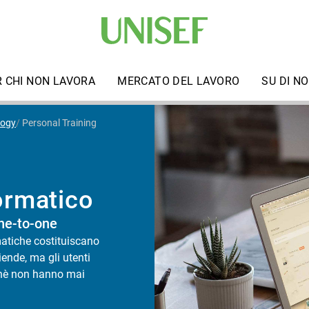
R CHI NON LAVORA
MERCATO DEL LAVORO
SU DI NO
logy
Personal Training Informatico
ormatico
ne-to-one
matiche costituiscano
ende, ma gli utenti
erchè non hanno mai