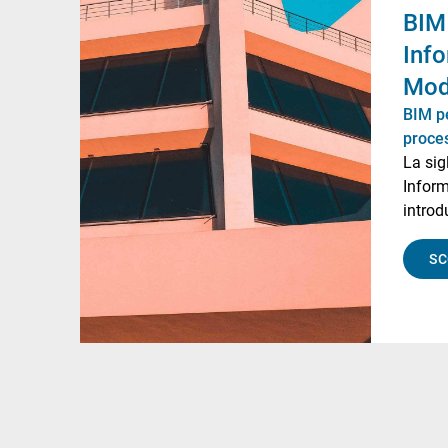
BIM 
Inf
Mod
BIM pe
proces
La sig
Infor
introd
su mod
grado 
SC