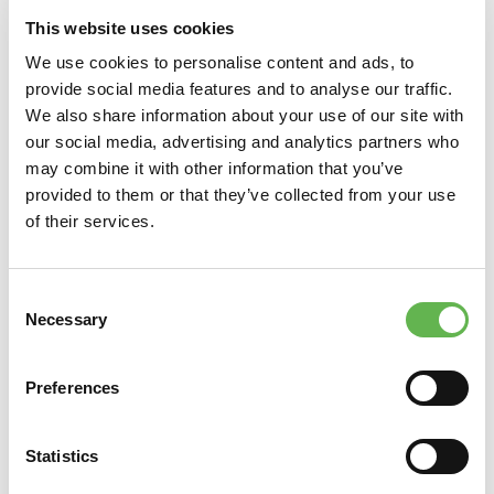
Check list PIANIFICAZIONE DELL’ATTIVITA’ E
This website uses cookies
COSTRUZIONE DEGLI OBIETTIVI
We use cookies to personalise content and ads, to
Pianificazione e attuazione degli obiettivi e attività di
provide social media features and to analyse our traffic.
Marketing: cosa sono? Quali sono? Perché ci aiutano?
We also share information about your use of our site with
Come li costruiamo? Quali sono i fattori di successo e
our social media, advertising and analytics partners who
insuccesso? Gli obiettivi rispecchiano l’acronimo
may combine it with other information that you’ve
s.m.a.r.t.?
provided to them or that they’ve collected from your use
Verifica della concorrenza, degli elementi distintivi e
of their services.
dei fattori di successo e insuccesso: chi è la
concorrenza? Come ci distinguiamo? Quale mix
prodotti? Quali caratteristiche? Prezzo? Quali brands?
Consent
Rispetto al modello delle 9 P quali P consideriamo
Necessary
Selection
fattore di successo rispetto alla concorrenza? Quali
fattore di insuccesso? Definiamo il benchmarking
della concorrenza? Ne condividiamo il risultato con
Preferences
l’organizzazione commerciale?
Verifica del portafoglio prodotti: facciamo
Statistics
regolarmente l’analisi abc con relativo indice 80/20?
Verifichiamo la reddittività dei prodotti? Se si con