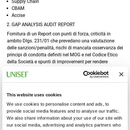
Supply Chain
CBAM
Accise
GAP ANALYSIS AUDIT REPORT
Fornitura di un Report con punti di forza, criticità in
ambito Dlgs. 231/01 che prevedano una valutazione
delle sanzioni/penalità, rischi di mancata osservanza dei
principi di condotta definiti nel MOG e nel Codice Etico
della Società e spunti di improvement per rendere
efficace e produttiva la propria strategia doganale e
accise:
EXECUTIVE SUMMARY MEETING ODV e DIREZIONE
AZIENDALE
This website uses cookies
In relazione ai risultati di “Audit Doganale” si presentano
We use cookies to personalise content and ads, to
tramite un Summary Meeting per l’Organismo di
provide social media features and to analyse our traffic.
Vigilanza e per i Vertici aziendali:
We also share information about your use of our site with
Findings rilevati in materia Doganale, Accise e fiscalità
our social media, advertising and analytics partners who