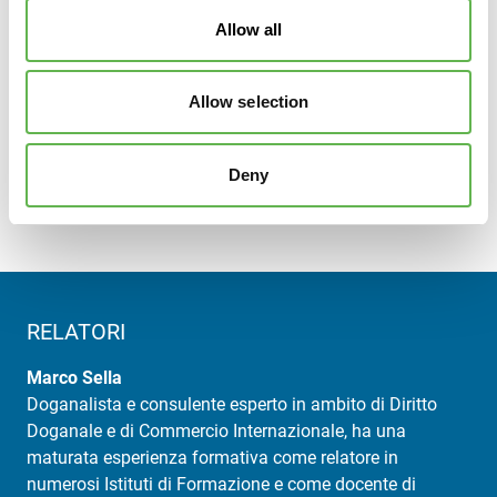
Parere di Audit ai fini AEO.
Allow all
A CHI È RIVOLTO
Allow selection
Responsabili Export, Responsabili Import, Direttori
Amministrativi, Responsabili della Logistica,
Deny
Spedizionieri, addetti all’ufficio commerciale estero,
Customs Compliance managers.
RELATORI
Marco Sella
Doganalista e consulente esperto in ambito di Diritto
Doganale e di Commercio Internazionale, ha una
maturata esperienza formativa come relatore in
numerosi Istituti di Formazione e come docente di