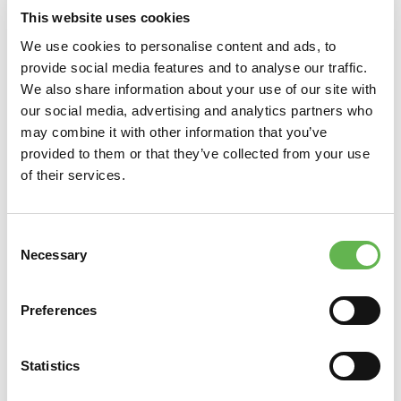
Calendario:
24 ottobre 2023
- orario 14.30/17.30
This website uses cookies
Sede:
UNISEF Lab
We use cookies to personalise content and ads, to
L’evento sarà l’occasione per raccontare il percorso
provide social media features and to analyse our traffic.
virtuoso da tempo intrapreso da Contarina S.p.A., che pur
We also share information about your use of our site with
partendo dagli obblighi del Testo Unico sulla Sicurezza,
our social media, advertising and analytics partners who
ha voluto coinvolgere il proprio personale non soltanto al
may combine it with other information that you’ve
fine di ridurre i rischi della sicurezza ma anche di un
provided to them or that they’ve collected from your use
miglioramento dello stile di vita.
of their services.
SCARICA PRESENTAZIONE V. DURIGON
SCARICA PRESENTAZIONE I. PANIGHEL
Consent
Necessary
Selection
La top 10 degli errori sulla salute e sicurezza:
confronto con lo SPISAL
Preferences
Calendario:
27 ottobre 2023
- orario 9.30/12.30
Sede:
UNISEF Lab
Statistics
Pur essendo le tipologie di infortuni estremamente varie,
vi sono delle causalità infortunistiche statisticamente