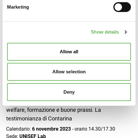
ricorrenti che, se conosciute e analizzate, consentono alle
Marketing
aziende e ai tecnici della sicurezza di poter ridurre il
rischio di infortunio.
L’incontro sarà incentrato sulla testimonianza dello Spisal
Show details
di Treviso, che procederà ad analizzare i casi più comuni
di infortuni e denunce di malattie professionali nella
Provincia.
Allow all
SCARICA PRESENTAZIONE M. D. PEDONE
Allow selection
SCARICA PRESENTAZIONE F. SCHIAVON
SCARICA PRESENTAZIONE SPISAL
Deny
Rimanere in salute. La sana alimentazione tra
welfare, formazione e buone prassi. La
testimonianza di Contarina
Calendario:
6 novembre 2023
- orario 14.30/17.30​​​​​​​
Sede:
UNISEF Lab