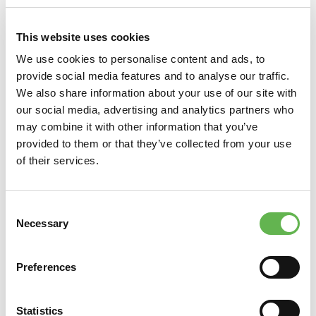
Individuare i riferimenti normativi in materia fiscale,
previdenziale ed assicurativa pertinenti agli
This website uses cookies
adempimenti da realizzare
Garantire la sicurezza dei dati nell’ambito delle diverse
We use cookies to personalise content and ads, to
fasi di lavoro, nel rispetto delle procedure e normative
provide social media features and to analyse our traffic.
di riferimento
We also share information about your use of our site with
Individuare ed utilizzare correttamente i dati per la
our social media, advertising and analytics partners who
redazione ed il monitoraggio del budget del personale
may combine it with other information that you’ve
Registrare i documenti contabili connessi
provided to them or that they’ve collected from your use
all’amministrazione del personale
of their services.
Monitorare priorità e scadenze nel quadro della
gestione degli adempimenti contabili connessi
all’amministrazione del personale
Consent
Necessary
Individuare i dati e le informazioni per la definizione del
Selection
costo globale del personale utili alla chiusura della
contabilità in raccordo con l’amministrazione e nel
Preferences
rispetto delle tempistiche di chiusura del bilancio
Realizzare la rilevazione contabile delle imposte
applicate alle buste paga
Statistics