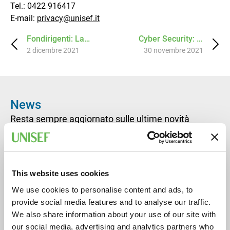
Tel.: 0422 916417
E-mail:
privacy@unisef.it
Fondirigenti: La
Cyber Security: la
scadenza delle risorse
2 dicembre 2021
nuova frontiera per la
30 novembre 2021
accantonate è il 31
protezione dei dati
marzo
News
Resta sempre aggiornato sulle ultime novità
UNISEF
This website uses cookies
3 agosto 2026
Pausa estiva: UNISEF chiude per ferie
We use cookies to personalise content and ads, to
Gli uffici di
UNISEF
e di Unimpiego Treviso chiuderanno
dal
provide social media features and to analyse our traffic.
7 al 23 agosto 2026 compresi
.
We also share information about your use of our site with
our social media, advertising and analytics partners who