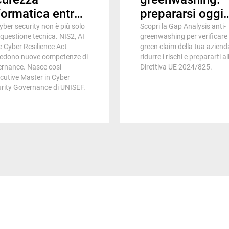
formatica entra
prepararsi oggi
lla governance
per comunicare 
yber security non è più solo
Scopri la Gap Analysis anti-
questione tecnica. NIS2, AI
greenwashing per verificare 
iendale
sostenibilità in
e Cyber Resilience Act
green claim della tua aziend
modo corretto e
iedono nuove competenze di
ridurre i rischi e prepararti al
rnance. Nasce così
Direttiva UE 2024/825.
tutelare il busin
ecutive Master in Cyber
rity Governance di UNISEF.