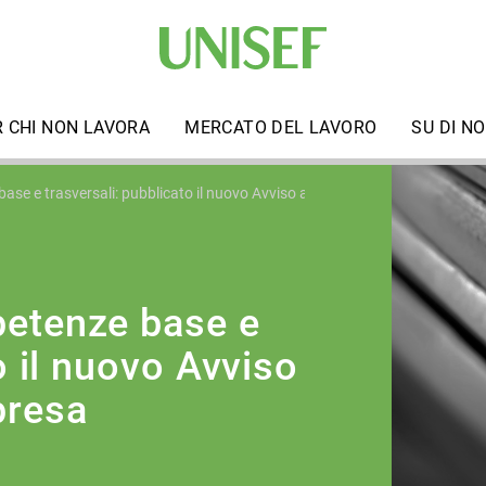
R CHI NON LAVORA
MERCATO DEL LAVORO
SU DI NO
se e trasversali: pubblicato il nuovo Avviso a catalogo di Fondimpresa
petenze base e
o il nuovo Avviso
presa