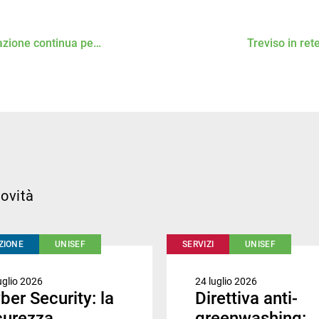
azione continua per
Treviso in rete
partec
ovità
ZIONE
UNISEF
SERVIZI
UNISEF
uglio 2026
24 luglio 2026
ber Security: la
Direttiva anti-
curezza
greenwashing: