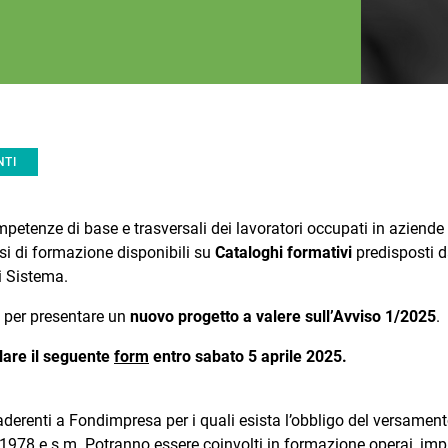
NTI
mpetenze di base e trasversali dei lavoratori occupati in aziende
rsi di formazione disponibili su
Cataloghi formativi
predisposti da
i Sistema.
 per presentare un
nuovo progetto a valere sull’Avviso 1/2025
.
lare il seguente
form
entro sabato 5 aprile 2025.
aderenti a Fondimpresa per i quali esista l’obbligo del versament
5/1978 e s.m. Potranno essere coinvolti in formazione operai, imp