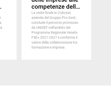
competenze delle
la
persone: la Work
La visita finale in Cuboxal,
i
azienda del Gruppo Pro-Gest,
Experience entra
a,
conclude il percorso promosso
in azienda
la
da UNISEF nell'ambito del
Programma Regionale Veneto
ess
FSE+ 2021-2027 e conferma il
valore della collaborazione tra
formazione e imprese.