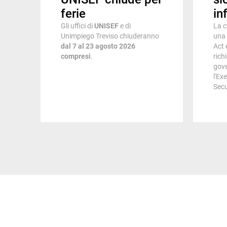
ferie
in
ne
Gli uffici di
UNISEF
e di
La c
Unimpiego Treviso chiuderanno
una 
az
dal 7 al 23 agosto 2026
Act 
compresi
.
rich
gove
l'Ex
Secu