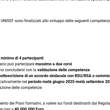
o UNISEF sono finalizzati allo sviluppo delle seguenti competenz
n
minimo di 4 partecipanti
Piano può partecipare
massimo a due corsi
vono concludersi con la
validazione delle competenze
sottoscrizione di un accordo sindacale con RSU/RSA o commis
dicativamente nel
periodo metà giugno 2025-metà settembre 2
dazione delle competenze
mento dei Piani formativi, a valere sui fondi destinanti dal Reg
e pari a
40.000.000 Euro
.