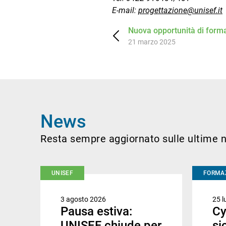
E-mail:
progettazione@unisef.it
Nuova opportunità di form
le aziende
21 marzo 2025
News
Resta sempre aggiornato sulle ultime n
UNISEF
FORMA
3 agosto 2026
25 l
Pausa estiva:
Cy
UNISEF chiude per
si