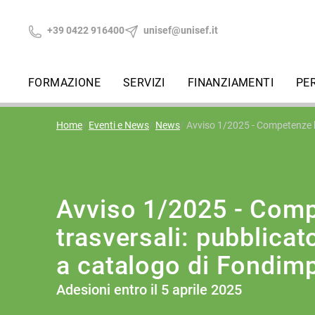
+39 0422 916400
unisef@unisef.it
FORMAZIONE
SERVIZI
FINANZIAMENTI
PE
Home
Eventi e News
News
Avviso 1/2025 - Competenze ba
Avviso 1/2025 - Com
trasversali: pubblicat
a catalogo di Fondim
Adesioni entro il 5 aprile 2025