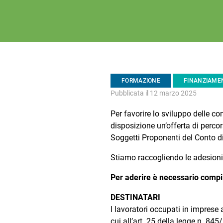
FORMAZIONE
FINANZIAME
Pubblicata il 12 marzo 2025
Per favorire lo sviluppo delle co
disposizione un’offerta di perco
Soggetti Proponenti del Conto d
Stiamo raccogliendo le adesioni
Per aderire è necessario compi
DESTINATARI
I lavoratori occupati in imprese 
cui all’art. 25 della legge n. 84