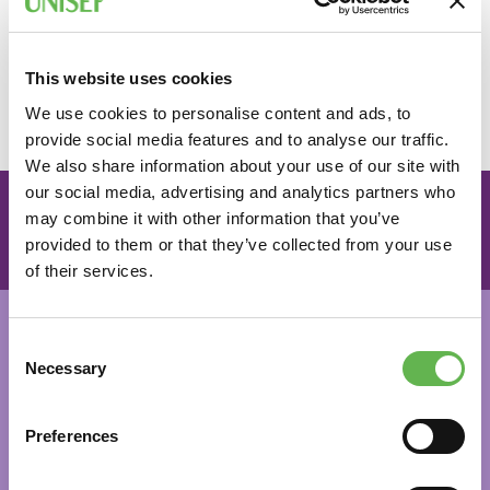
nei processi, nelle risorse tecniche e strutturali, nel
clima e nella cultura aziendale
Progettare e pianificare interventi di ristrutturazione
This website uses cookies
organizzativa per l'ottimizzazione delle risorse e il
We use cookies to personalise content and ads, to
ridisegno dei processi di creazione del valore
provide social media features and to analyse our traffic.
We also share information about your use of our site with
our social media, advertising and analytics partners who
Vuoi iscriverti al percorso?
may combine it with other information that you’ve
provided to them or that they’ve collected from your use
COMPILA IL FORM
of their services.
Requisiti per partecipare
Consent
Per partecipare è necessario essere in possesso del Patto
Necessary
Selection
di Servizio e relativo Assegno GOL rilasciato dal Centro
per l’Impiego - Percorso 2 “Upskilling”.
Preferences
La verifica dei requisiti di accesso al Programma GOL
compete ai Centri per l'Impiego, pertanto contatta il CPI