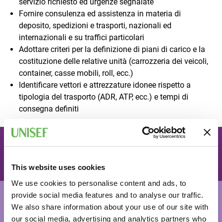
servizio richiesto ed urgenze segnalate
Fornire consulenza ed assistenza in materia di
deposito, spedizioni e trasporti, nazionali ed
internazionali e su traffici particolari
Adottare criteri per la definizione di piani di carico e la
costituzione delle relative unità (carrozzeria dei veicoli,
container, casse mobili, roll, ecc.)
Identificare vettori e attrezzature idonee rispetto a
tipologia del trasporto (ADR, ATP, ecc.) e tempi di
consegna definiti
Vuoi iscriverti al percorso?
COMPILA IL FORM
This website uses cookies
We use cookies to personalise content and ads, to
Requisiti per partecipare
provide social media features and to analyse our traffic.
We also share information about your use of our site with
Per partecipare è necessario essere in possesso del Patto
our social media, advertising and analytics partners who