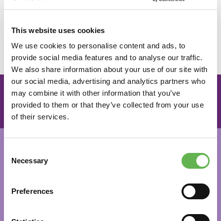
Applicare procedure per effettuare incassi e pagamenti
anche con servizi e strumenti informatici e telematici,
This website uses cookies
valutando la correttezza delle transazioni economiche
Verificare la correttezza della documentazione prodotta
We use cookies to personalise content and ads, to
e ricevuta
provide social media features and to analyse our traffic.
We also share information about your use of our site with
our social media, advertising and analytics partners who
Vuoi iscriverti al percorso?
may combine it with other information that you’ve
provided to them or that they’ve collected from your use
COMPILA IL FORM
of their services.
Requisiti per partecipare
Consent
Per partecipare è necessario essere in possesso del Patto
Necessary
Selection
di Servizio e relativo Assegno GOL rilasciato dal Centro
per l’Impiego - Percorso 2 “Upskilling”.
Preferences
La verifica dei requisiti di accesso al Programma GOL
compete ai Centri per l'Impiego, pertanto contatta il CPI
della tua zona e richiedi la valutazione iniziale dei