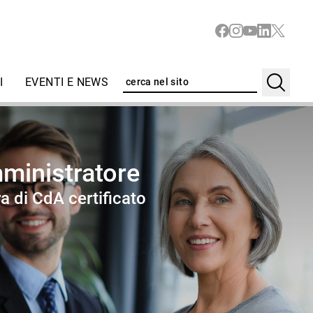
I
EVENTI E NEWS
amministratore
a di CdA certificato