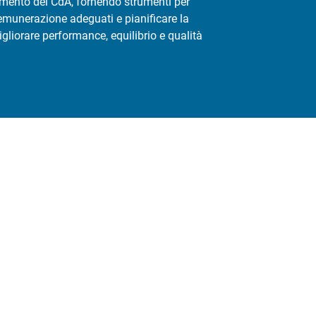
amento del CdA, fornendo strumenti per
remunerazione adeguati e pianificare la
gliorare performance, equilibrio e qualità