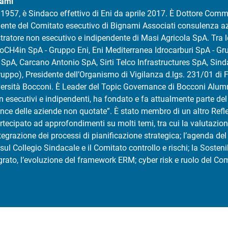
nami
1957, è Sindaco effettivo di Eni da aprile 2017. È Dottore Comme
ente del Comitato esecutivo di Bignami Associati consulenza azie
stratore non esecutivo e indipendente di Masi Agricola SpA. Tra l
ioCH4in SpA - Gruppo Eni, Eni Mediterranea Idrocarburi SpA - Gr
 SpA, Carcano Antonio SpA, Sirti Telco Infrastructures SpA, Sinda
 gruppo), Presidente dell’Organismo di Vigilanza d.lgs. 231/01 
iversità Bocconi. È Leader del Topic Governance di Bocconi Alum
n esecutivi e indipendenti, ha fondato e fa attualmente parte d
nce delle aziende non quotate”. È stato membro di un altro Refl
rtecipato ad approfondimenti su molti temi, tra cui la valutazio
tegrazione dei processi di pianificazione strategica; l’agenda del
 sul Collegio Sindacale e il Comitato controllo e rischi; la Sostenib
to, l’evoluzione del framework ERM; cyber risk e ruolo del Comit