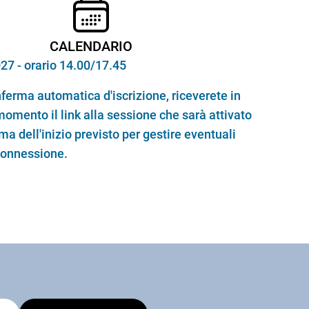
CALENDARIO
27 - orario 14.00/17.45
nferma automatica d'iscrizione, riceverete in
omento il link alla sessione che sarà attivato
ma dell'inizio previsto per gestire eventuali
connessione.