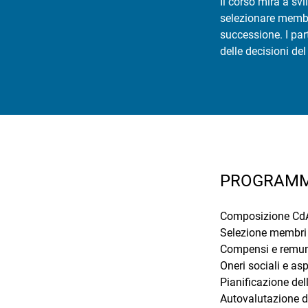
Il corso mira a s
selezionare membri
successione. I par
delle decisioni del
PROGRAM
Composizione CdA (
Selezione membri d
Compensi e remune
Oneri sociali e asp
Pianificazione de
Autovalutazione d