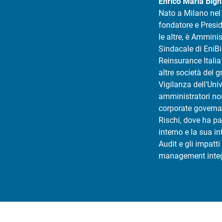
Enrico Maria Big
Nato a Milano nel 
fondatore e Presid
le altre, è Ammini
Sindacale di EniB
Reinsurance Italia
altre società del
Vigilanza dell’Un
amministratori no
corporate governa
Rischi, dove ha pa
interno e la sua in
Audit e gli impatti
management integra