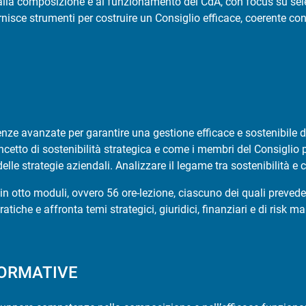
lla composizione e al funzionamento del CdA, con focus su sel
nisce strumenti per costruire un Consiglio efficace, coerente con 
ze avanzate per garantire una gestione efficace e sostenibile d
ncetto di sostenibilità strategica e come i membri del Consiglio p
elle strategie aziendali. Analizzare il legame tra sostenibilità e
a in otto moduli, ovvero 56 ore-lezione, ciascuno dei quali prevede
atiche e affronta temi strategici, giuridici, finanziari e di risk
FORMATIVE