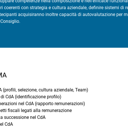
viluppare competenze nella composizione e nell’efficace funzion
 coerenti con strategia e cultura aziendale, definire sistemi di 
tecipanti acquisiranno inoltre capacità di autovalutazione per mi
 Consiglio.
MA
profili, selezione, cultura aziendale, Team)
i CdA (identificazione profilo)
razioni nel CdA (rapporto remunerazioni)
etti fiscali legati alla remunerazione
lla successione nel CdA
el CdA