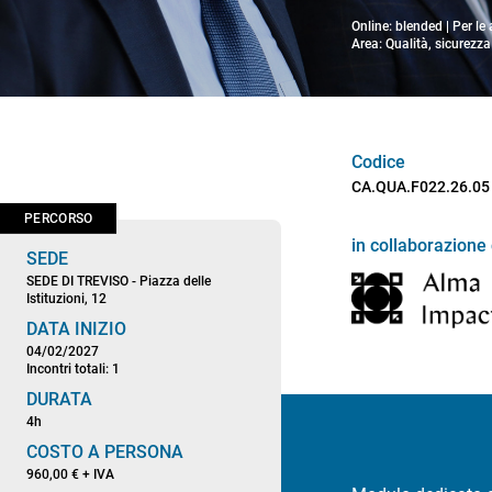
Online: blended | Per le
Area: Qualità, sicurezz
Codice
CA.QUA.F022.26.05
PERCORSO
in collaborazione
SEDE
SEDE DI TREVISO - Piazza delle
Istituzioni, 12
DATA INIZIO
04/02/2027
Incontri totali: 1
DURATA
4h
COSTO A PERSONA
960,00 € + IVA