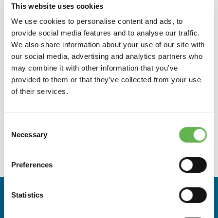
This website uses cookies
composizione del gruppo di allievi. Le richieste verranno
We use cookies to personalise content and ads, to
accolte in base all'ordine temporale di arrivo fino a
provide social media features and to analyse our traffic.
copertura dei posti disponibili. Si terrà conto dell’ordine
We also share information about your use of our site with
di arrivo della domanda di partecipazione e verrà data
our social media, advertising and analytics partners who
priorità ai destinatari over 54
may combine it with other information that you’ve
provided to them or that they’ve collected from your use
MODALITÀ DI PARTECIPAZIONE
of their services.
Il corso è gratuito e prevede il rilascio di un attestato di
Consent
partecipazione.
Necessary
Selection
È obbligatoria la frequenza di almeno il 70% del monte
ore previsto dal corso stesso.
Preferences
Statistics
A CHI È RIVOLTO