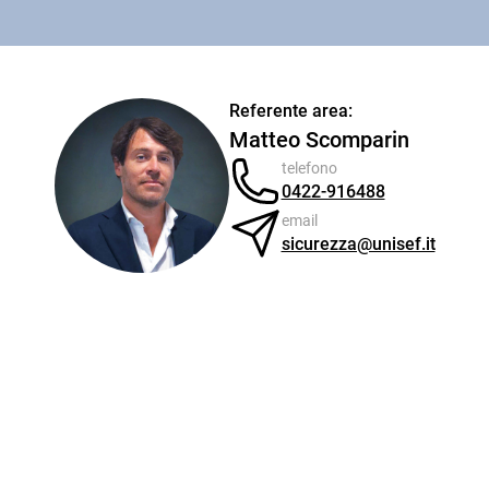
Referente area:
Matteo Scomparin
telefono
0422-916488
email
sicurezza@unisef.it