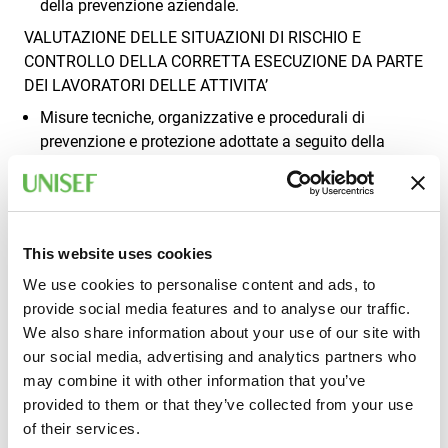
della prevenzione aziendale.
VALUTAZIONE DELLE SITUAZIONI DI RISCHIO E
CONTROLLO DELLA CORRETTA ESECUZIONE DA PARTE
DEI LAVORATORI DELLE ATTIVITA’
Misure tecniche, organizzative e procedurali di
prevenzione e protezione adottate a seguito della
valutazione dei rischi dell'azienda, con particolare
riferimento al contesto in cui il preposto opera;
Obblighi connessi ai contratti di appalto, d'opera e di
somministrazione;
This website uses cookies
Gestione del rischio interferenziale e il DUVRI;
We use cookies to personalise content and ads, to
Modalità per sovraintendere e vigilare sulle attività
provide social media features and to analyse our traffic.
lavorative per garantire l’attuazione delle direttive
We also share information about your use of our site with
ricevute;
our social media, advertising and analytics partners who
L’importanza di individuare e segnalare incidenti e
may combine it with other information that you’ve
infortuni mancati.
provided to them or that they’ve collected from your use
COMUNICAZIONE E INFORMAZIONE
of their services.
Tecniche e strumenti di comunicazione e