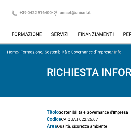
+39 0422 916400
unisef@unisef.it
FORMAZIONE
SERVIZI
FINANZIAMENTI
PE
Home
Formazione
Sostenibilità e Governance d'Impresa
Info
RICHIESTA INFO
Titolo
Sostenibilità e Governance d'Impresa
Codice
CA.QUA.F022.26.07
Area
Qualità, sicurezza ambiente