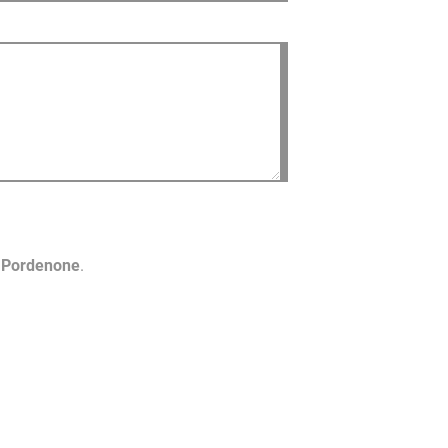
o Pordenone
.