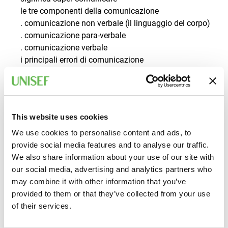
le tre componenti della comunicazione
. comunicazione non verbale (il linguaggio del corpo)
. comunicazione para-verbale
. comunicazione verbale
i principali errori di comunicazione
prescrizioni per comunicare efficacemente in contesti
negoziali
stili di leadership e criteri di scelta
tecniche di comunicazione persuasiva (esempi di
This website uses cookies
tecniche in ambito vendita)
We use cookies to personalise content and ads, to
La Gestione di Stress ed Emotività in contesti
provide social media features and to analyse our traffic.
negoziali: prescrizioni comportamentali
We also share information about your use of our site with
La Negoziazione: Abilità, Tecniche e Tattiche Negoziali
our social media, advertising and analytics partners who
Abilità Negoziali
may combine it with other information that you’ve
Tattiche Negoziali
provided to them or that they’ve collected from your use
Prescrizioni comportamentali
of their services.
Il profilo del Negoziatore efficace