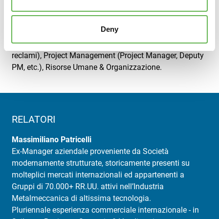
A CHI È RIVOLTO
Titolari, direttori Commerciali/vendite, responsabili
Deny
Export/ Vendite Internazionali, key account, Buyer
(Acquisti), Customer Service (Gestione contestazioni e
reclami), Project Management (Project Manager, Deputy
PM, etc.), Risorse Umane & Organizzazione.
RELATORI
Massimiliano Patricelli
Ex-Manager aziendale proveniente da Società
modernamente strutturate, storicamente presenti su
molteplici mercati internazionali ed appartenenti a
Gruppi di 70.000+ RR.UU. attivi nell’Industria
Metalmeccanica di altissima tecnologia.
Pluriennale esperienza commerciale internazionale - in