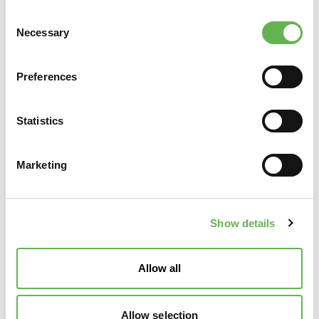
Come Preparare, Condurre e poi Valutare una
Consent
Negoziazione
Necessary
Selection
Fasi del processo negoziale
Come prepararsi efficacemente al confronto negoziale
Preferences
Criteri di valutazione dell’accordo raggiunto
La Negoziazione Internazionale
Statistics
Principali fattori e criticità da conoscere e saper
gestire in una negoziazione internazionale
Distanza culturale
Marketing
I fattori socio-culturali e le insidie/trappole delle
differenze culturali
TRAINING/Formazione Esperienziale (SIMULAZIONI)
Show details
I partecipanti saranno chiamati a negoziare in
simulazioni ambientate in diversi scenari negoziali
Allow all
(Role-playing)
Allow selection