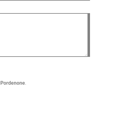
o Pordenone
.