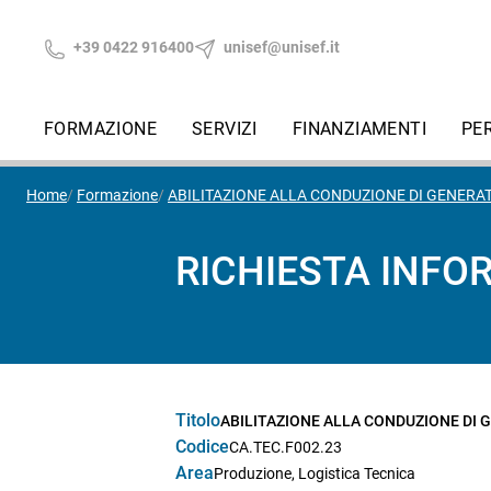
+39 0422 916400
unisef@unisef.it
FORMAZIONE
SERVIZI
FINANZIAMENTI
PE
Home
Formazione
ABILITAZIONE ALLA CONDUZIONE DI GENERAT
RICHIESTA INFO
Titolo
ABILITAZIONE ALLA CONDUZIONE DI G
Codice
CA.TEC.F002.23
Area
Produzione, Logistica Tecnica