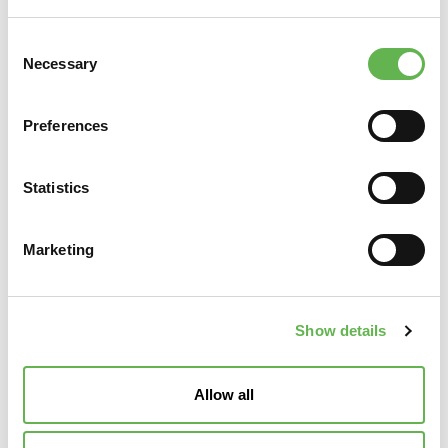
Ho letto l'
informativa sul trattamento dei dati
Consent
personali
di
Unindustria Servizi & Formazione Treviso
Necessary
Selection
Pordenone
.
Preferences
Statistics
Marketing
Show details
Allow all