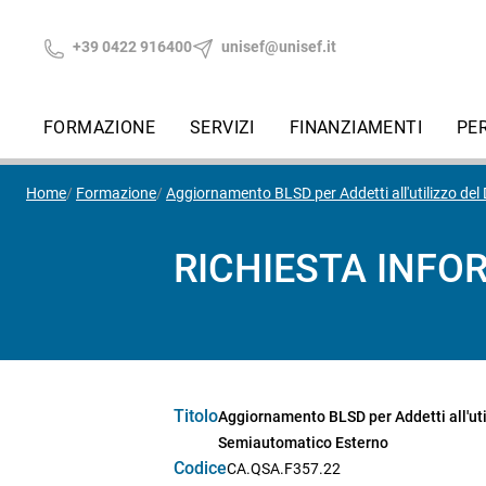
+39 0422 916400
unisef@unisef.it
FORMAZIONE
SERVIZI
FINANZIAMENTI
PE
Home
Formazione
Aggiornamento BLSD per Addetti all'utilizzo del
RICHIESTA INFO
Titolo
Aggiornamento BLSD per Addetti all'util
Semiautomatico Esterno
Codice
CA.QSA.F357.22