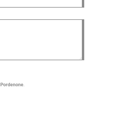
o Pordenone
.