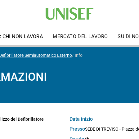
R CHI NON LAVORA
MERCATO DEL LAVORO
SU DI NO
 Defibrillatore Semiautomatico Esterno
Info
RMAZIONI
Data inizio
izzo del Defibrillatore
Presso
SEDE DI TREVISO - Piazza del
Durata