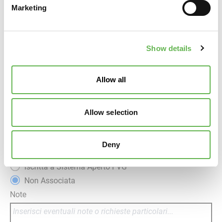
Marketing
Rif. Amministrativo
Show details
Banca
Allow all
IBAN
Allow selection
Iscritta a Confindustria Veneto Est
Iscritta a Confindustria Alto Adriatico - Sede di
Deny
Pordenone
Iscritta a Sistema Aperto FVG
Non Associata
Note