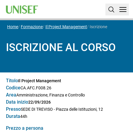
Home
Formazione
Il Project Management
Iscrizione
ISCRIZIONE AL CORSO
Titolo
Il Project Management
Codice
CA.AFC.F008.26
Area
Amministrazione, Finanza e Controllo
Data inizio
22/09/2026
Presso
SEDE DI TREVISO - Piazza delle Istituzioni, 12
Durata
44h
Prezzo a persona