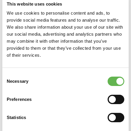
This website uses cookies
We use cookies to personalise content and ads, to
Telefono
provide social media features and to analyse our traffic.
We also share information about your use of our site with
our social media, advertising and analytics partners who
Fax
may combine it with other information that you’ve
provided to them or that they’ve collected from your use
of their services.
Email
Consent
Sito Web
Necessary
Selection
E-Mail per sped. Fattura (PDF)
Preferences
Statistics
Codice SDI