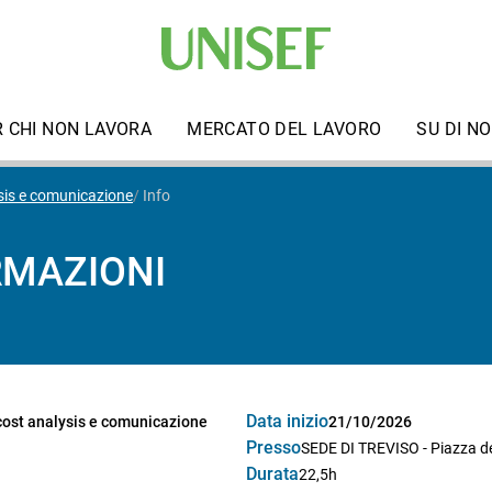
R CHI NON LAVORA
MERCATO DEL LAVORO
SU DI NO
ysis e comunicazione
Info
RMAZIONI
Data inizio
 cost analysis e comunicazione
21/10/2026
Presso
SEDE DI TREVISO - Piazza del
Durata
22,5h