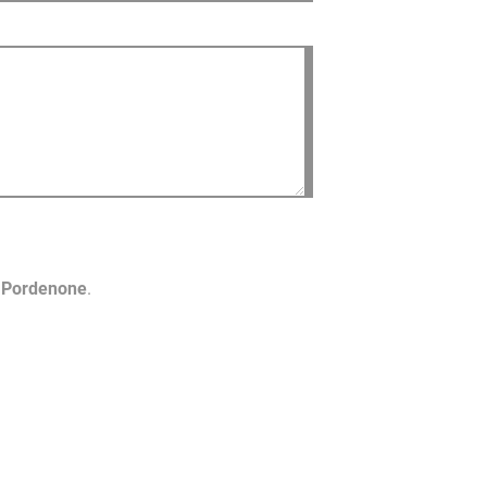
o Pordenone
.