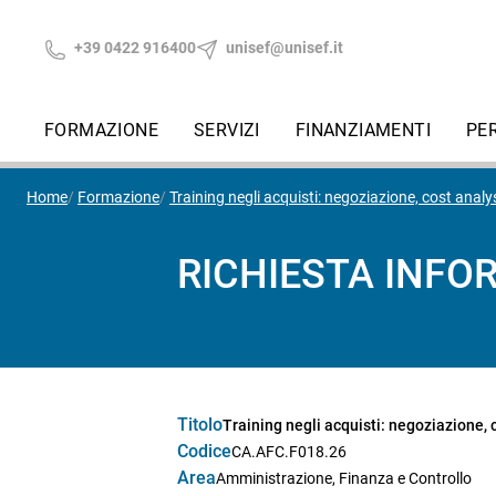
+39 0422 916400
unisef@unisef.it
FORMAZIONE
SERVIZI
FINANZIAMENTI
PE
Home
Formazione
Training negli acquisti: negoziazione, cost anal
RICHIESTA INFO
Titolo
Training negli acquisti: negoziazione,
Codice
CA.AFC.F018.26
Area
Amministrazione, Finanza e Controllo