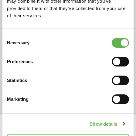
may combine it with other information that you’ve
14 giugno 2024
Sfruttare al massimo la
provided to them or that they’ve collected from your use
of their services.
formazione finanziata per
vincere le sfide del mercato
Consent
In un mondo sempre più competitivo, la
Necessary
Selection
formazione finanziata rappresenta
un'opportunità cruciale per le aziende desiderose
di rimanere al passo con l'evoluzione del
Preferences
mercato e di investire nel proprio capitale
umano.
Statistics
LEGGI
Marketing
Show details