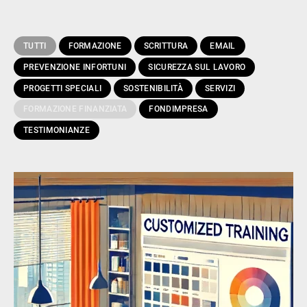
TUTTI
FORMAZIONE
SCRITTURA
EMAIL
PREVENZIONE INFORTUNI
SICUREZZA SUL LAVORO
PROGETTI SPECIALI
SOSTENIBILITÀ
SERVIZI
FORMAZIONE FINANZIATA
FONDIMPRESA
TESTIMONIANZE