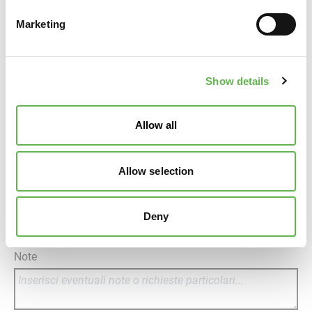
Rif. Amministrativo
Marketing
Banca
Show details
IBAN
Allow all
Iscritta a Confindustria Veneto Est
Allow selection
Iscritta a Confindustria Alto Adriatico - Sede di
Pordenone
Deny
Iscritta a Sistema Aperto FVG
Non Associata
Note