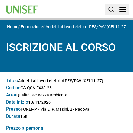
Home
Formazione
Addetti ai lavori elettrici PES/PAV (CEI 11-27)
I
ISCRIZIONE AL CORSO
Titolo
Addetti ai lavori elettrici PES/PAV (CEI 11-27)
Codice
CA.QSA.F433.26
Area
Qualità, sicurezza ambiente
Data inizio
18/11/2026
Presso
FOREMA - Via E. P. Masini, 2 - Padova
Durata
16h
Prezzo a persona