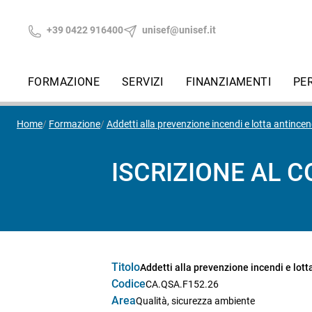
+39 0422 916400
unisef@unisef.it
FORMAZIONE
SERVIZI
FINANZIAMENTI
PE
Home
Formazione
Addetti alla prevenzione incendi e lotta antincendi
ISCRIZIONE AL 
Titolo
Addetti alla prevenzione incendi e lotta
Codice
CA.QSA.F152.26
Area
Qualità, sicurezza ambiente