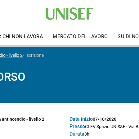
R CHI NON LAVORA
MERCATO DEL LAVORO
SU DI NO
o - livello 2
Iscrizione
CORSO
Data inizio
 antincendio - livello 2
07/10/2026
Presso
CLEV Spazio UNIS&F - Via Bri
Durata
8h