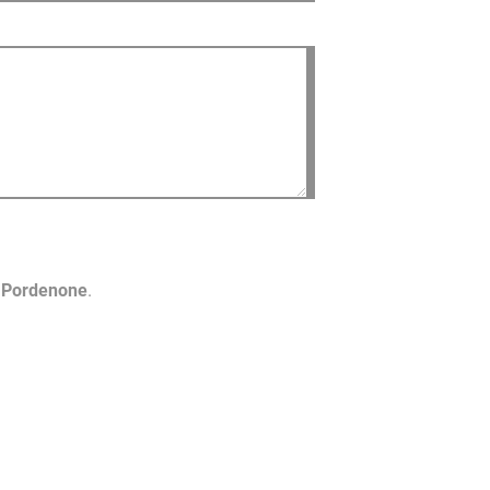
o Pordenone
.