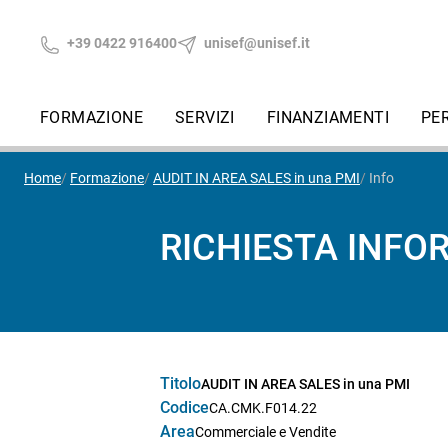
+39 0422 916400
unisef@unisef.it
FORMAZIONE
SERVIZI
FINANZIAMENTI
PE
Home
Formazione
AUDIT IN AREA SALES in una PMI
Info
RICHIESTA INFO
Titolo
AUDIT IN AREA SALES in una PMI
Codice
CA.CMK.F014.22
Area
Commerciale e Vendite