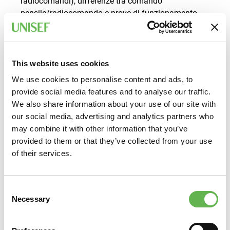
radiocomandi), differenze tra comando
pensile/radiocomando e prove di funzionamento
(spostamento, posizionamento ed operatività),
Identificazione dei dispositivi di segnalazione e di
sicurezza e test di prova.
Controlli pre-utilizzo: controlli visivi e funzionali del
This website uses cookies
carroponte/gru a cavalletto e di eventuali componenti
We use cookies to personalise content and ads, to
accessori, dei dispositivi di comando, di segnalazione
provide social media features and to analyse our traffic.
e di sicurezza, previsti dal costruttore nel manuale di
We also share information about your use of our site with
istruzioni dell’attrezzatura.
our social media, advertising and analytics partners who
Manovre del carroponte/gru a cavalletto senza carico
may combine it with other information that you’ve
(sollevamento, scorrimento, traslazione, ecc.) e prova
provided to them or that they’ve collected from your use
dei dispositivi di sicurezza previsti con comando
of their services.
pensile/radiocomando.
Valutazione della massa totale del carico, esecuzione
delle manovre per la movimentazione del carico.
Consent
Manovre per contrastare/limitare l’oscillazione dei
Necessary
Selection
carichi. Uso dei comandi posti su comando
pensile/radiocomando.