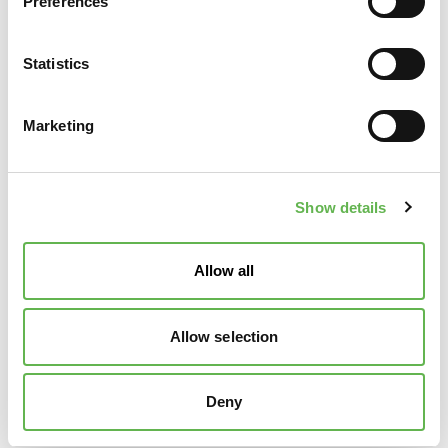
Preferences
Imbracatura dei carichi. Angoli di lavoro delle tratte.
Norme generali di utilizzo carroponte: ruolo
dell’operatore. Limiti di utilizzo dell’attrezzature tenuto
Statistics
conto delle sue caratteristiche e delle sue condizioni di
installazione. Manovre consentite tenuto conto delle
Marketing
sue condizioni di installazione (zone interdette,
interferenze, ecc.). Caratteristiche dei carichi (massa,
forma, consistenza, condizioni di trattenuta degli
elementi del carico, imballaggi, ecc.).
Show details
A CHI È RIVOLTO
Allow all
A chi è rivolto
Operatori addetti alla conduzione di carroponte e gru a
Allow selection
cavalletto
Personale di produzione, magazzino e manutenzione
Deny
che utilizza o collabora con attrezzature di sollevamento
Addetti alla logistica e movimentazione carichi