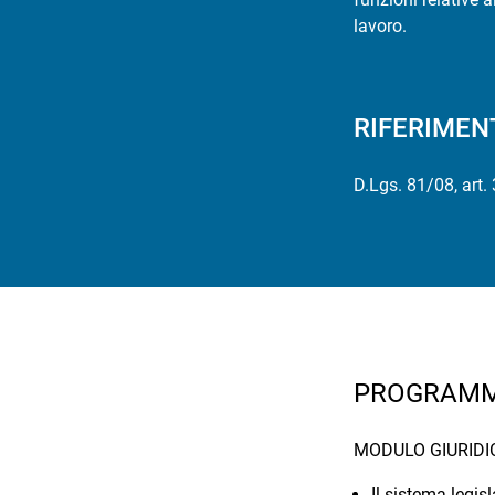
lavoro.
RIFERIMEN
D.Lgs. 81/08, art.
PROGRAM
MODULO GIURID
Il sistema legisl