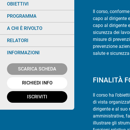
OBIETTIVI
Il corso, conforme
PROGRAMMA
capo al dirigente e
capo al dirigente e
A CHI È RIVOLTO
sicurezza dei lavor
misure di prevenzi
RELATORI
prevenzione azienda
INFORMAZIONI
salute e sicurezza 
SCARICA SCHEDA
FINALITÀ 
RICHIEDI INFO
Il corso ha l’obiet
ISCRIVITI
di vista organizzat
dirigente e al suo 
amministrative, far
illustrare gli stru
funzioni relative a