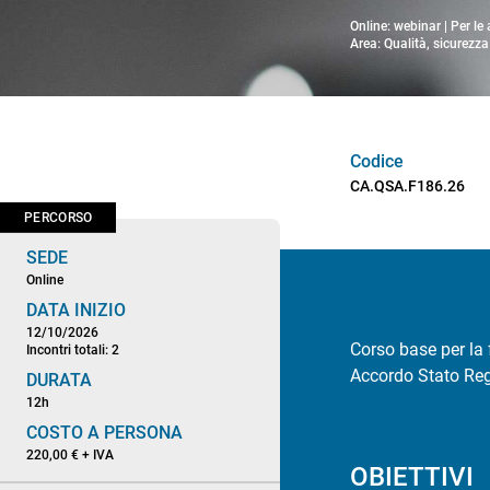
Online: webinar | Per le
Area: Qualità, sicurezz
Codice
CA.QSA.F186.26
PERCORSO
SEDE
Online
DATA INIZIO
12/10/2026
Corso base per la
Incontri totali: 2
Accordo Stato Reg
DURATA
12h
COSTO A PERSONA
220,00 € + IVA
OBIETTIVI