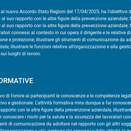
 al nuovo Accordo Stato Regioni del 17/04/2025, ha l'obiettivo di 
 al suo rapporto con le altre figure della prevenzione aziendale; f
 al suo rapporto con le altre figure della prevenzione aziendale; f
atori connessi al contesto in cui opera il dirigente e le relative di
one e protezione; illustrare gli strumenti di comunicazione da ado
le; illustrare le funzioni relative all’organizzazione e alla gestio
sui luoghi di lavoro.
FORMATIVE
tivo di fornire ai partecipanti le conoscenze e le competenze lega
ivo e gestionale. L’attività formativa mira dunque a far conoscere 
rapporto con le altre figure della prevenzione aziendale, illustrare 
 conoscere i rischi per la salute e la sicurezza dei lavoratori conn
menti di comunicazione da adottare nel rapporto con gli altri sogg
ll’organizzazione e alla gestione dei processi e delle attività in m