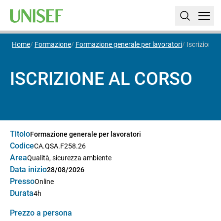
Home
Formazione
Formazione generale per lavoratori
Iscrizione
ISCRIZIONE AL CORSO
Titolo
Formazione generale per lavoratori
Codice
CA.QSA.F258.26
Area
Qualità, sicurezza ambiente
Data inizio
28/08/2026
Presso
Online
Durata
4h
Prezzo a persona