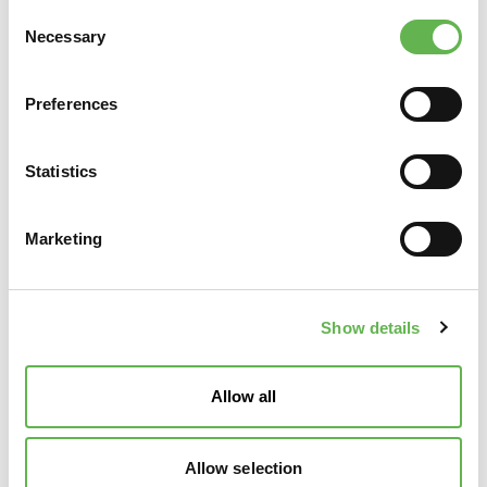
Telefono
Consent
Necessary
Selection
Fax
Preferences
Email
Statistics
Marketing
Sito Web
E-Mail per sped. Fattura (PDF)
Show details
Allow all
Codice SDI
Allow selection
Rif. Amministrativo