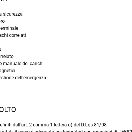
a sicurezza
oro
terminale
schi correlati
o
rrelato
 manuale dei carichi
gnetici
estione dell'emergenza
VOLTO
finiti dall’art. 2 comma 1 lettera a) del D.Lgs 81/08.
trattati, il corso è adeguato per lavoratori con mansioni di UFFIC