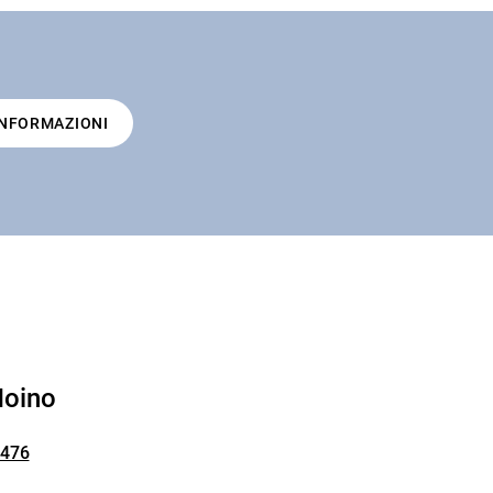
INFORMAZIONI
Moino
6476