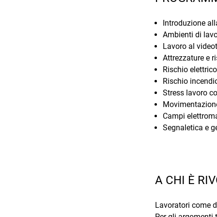
Introduzione all
Ambienti di lav
Lavoro al video
Attrezzature e ri
Rischio elettrico
Rischio incendi
Stress lavoro co
Movimentazione
Campi elettroma
Segnaletica e g
A CHI È RI
Lavoratori come de
Per gli argomenti 