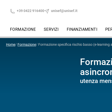
+39 0422 916400
unisef@unisef.it
FORMAZIONE
SERVIZI
FINANZIAMENTI
PE
Home
Formazione
Formazione specifica rischio basso (e-learning 
Formazi
asincro
utenza mens