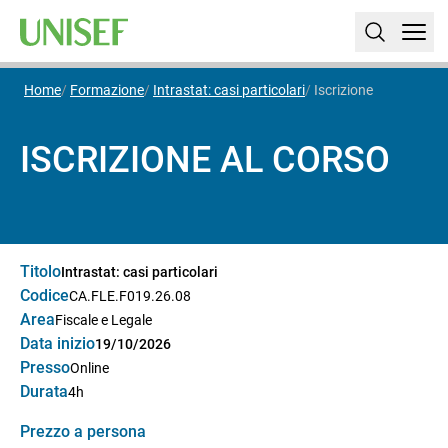
Home
Formazione
Intrastat: casi particolari
Iscrizione
ISCRIZIONE AL CORSO
Titolo
Intrastat: casi particolari
Codice
CA.FLE.F019.26.08
Area
Fiscale e Legale
Data inizio
19/10/2026
Presso
Online
Durata
4h
Prezzo a persona