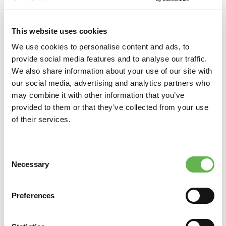
Settore o tipologia di produzione
This website uses cookies
Indirizzo sede legale (Via, Cap, Città, Provincia)
We use cookies to personalise content and ads, to
provide social media features and to analyse our traffic.
We also share information about your use of our site with
Telefono
our social media, advertising and analytics partners who
may combine it with other information that you’ve
provided to them or that they’ve collected from your use
Fax
of their services.
Email
Consent
Necessary
Selection
Sito Web
Preferences
E-Mail per sped. Fattura (PDF)