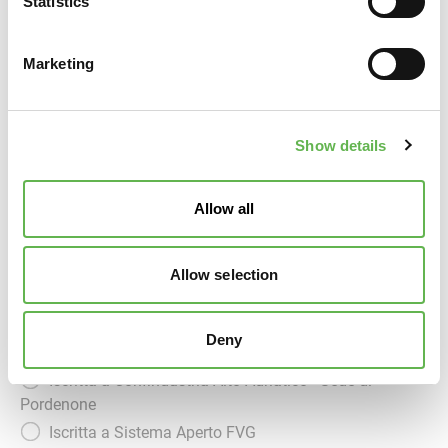
Statistics
Codice SDI
Marketing
Rif. Amministrativo
Show details
Banca
Allow all
Allow selection
IBAN
Deny
Iscritta a Confindustria Veneto Est
Iscritta a Confindustria Alto Adriatico - Sede di
Pordenone
Iscritta a Sistema Aperto FVG