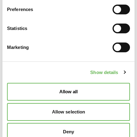
Preferences
Sito Web
Statistics
E-Mail per sped. Fattura (PDF)
Marketing
Codice SDI
Show details
Rif. Amministrativo
Allow all
Banca
Allow selection
IBAN
Deny