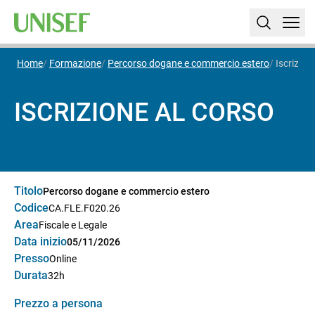
Home
Formazione
Percorso dogane e commercio estero
Iscrizion
ISCRIZIONE AL CORSO
Titolo
Percorso dogane e commercio estero
Codice
CA.FLE.F020.26
Area
Fiscale e Legale
Data inizio
05/11/2026
Presso
Online
Durata
32h
Prezzo a persona