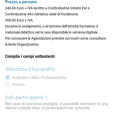
Prezzo a persona
240,00 Euro + IVA iscritto a Confindustria Veneto Est e
Confindustria Alto Adriatico sede di Pordenone
300,00 Euro + IVA
Durante lo svolgimento, o al termine dell’attività formativa, il
materiale didattico verrà reso disponibile in versione digitale.
Per conoscere le Agevolazioni previste sui nostri corsi, consultare
le Note Organizzative.
Compila i campi sottostanti:
Seleziona il tuo profilo
Azienda/Libero Professionista
Privato
Dati partecipante 1
Nel caso di iscrizioni multiple, è possibile iscrivere in una
stessa scheda max. 6 partecipanti per azienda.