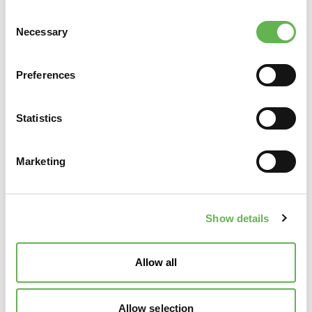
Consent
Telefono
Necessary
Selection
Fax
Preferences
Statistics
Email
Marketing
Sito Web
Show details
E-Mail per sped. Fattura (PDF)
Allow all
Codice SDI
Allow selection