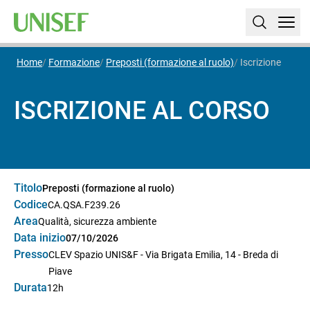
Home
Formazione
Preposti (formazione al ruolo)
Iscrizione
ISCRIZIONE AL CORSO
Titolo
Preposti (formazione al ruolo)
Codice
CA.QSA.F239.26
Area
Qualità, sicurezza ambiente
Data inizio
07/10/2026
Presso
CLEV Spazio UNIS&F - Via Brigata Emilia, 14 - Breda di
Piave
Durata
12h