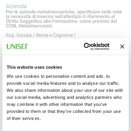
Azienda
Per le aziende metalmeccaniche, specificare nelle note
la necessità di inserire nell’attestato il riferimento al
Diritto Soggettivo alla Formazione, come previsto dal
CCNL Metalmeccanici.
Rag. Sociale / Nome e Cognome
*
Partita IVA
*
This website uses cookies
We use cookies to personalise content and ads, to
Codice Fiscale
*
provide social media features and to analyse our traffic.
We also share information about your use of our site with
our social media, advertising and analytics partners who
Settore o tipologia di produzione
may combine it with other information that you’ve
provided to them or that they’ve collected from your use
of their services.
Indirizzo sede legale (Via, Cap, Città, Provincia)