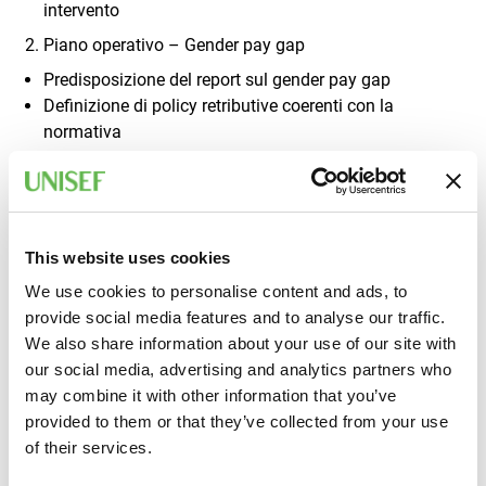
intervento
Piano operativo – Gender pay gap
Predisposizione del report sul gender pay gap
Definizione di policy retributive coerenti con la
normativa
Azioni correttive e strumenti di monitoraggio
Governance e responsabilità interne
Recruiting & Onboarding Compliance
Revisione dei job posting in ottica pay transparency
This website uses cookies
Standardizzazione delle offerte economiche
We use cookies to personalise content and ads, to
Formazione di recruiter e hiring manager
provide social media features and to analyse our traffic.
Gestione dei processi di selezione e onboarding
We also share information about your use of our site with
Policy di trasparenza e comunicazione
our social media, advertising and analytics partners who
may combine it with other information that you’ve
Procedure per la gestione delle richieste di accesso ai
provided to them or that they’ve collected from your use
dati retributivi
of their services.
Comunicazione interna e gestione del cambiamento
Sensibilizzazione del management