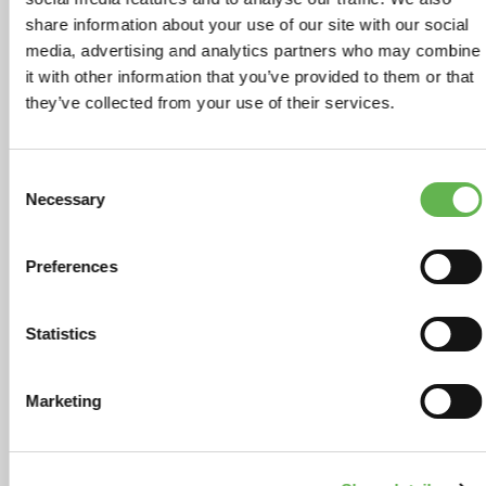
Online - webinar
| 21/09/2026
share information about your use of our site with our social
Master Executive Iva e Dogane
media, advertising and analytics partners who may combine
Guida alla disciplina comunitaria e internazionale
it with other information that you’ve provided to them or that
Il Master ha l'obiettivo di fornire le competenze in
they’ve collected from your use of their services.
materia di IVA internazionale e affrontare in modo
celere ed efficace le problematiche relative agli
scambi doganali.
Consent
Necessary
Selection
Corso
FISCALE E LEGALE
Preferences
Statistics
Marketing
Online - webinar
| 21/09/2026
Percorso IVA internazionale
Primo indirizzo del Master Executive IVA e Dogane -