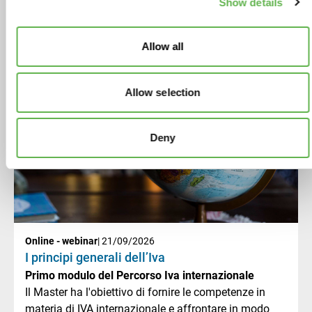
Show details
Guida alla disciplina comunitaria e internazionale
Il Master ha l'obiettivo di fornire le competenze in
materia di IVA internazionale e affrontare in modo
Allow all
celere ed efficace le problematiche relative agli
scambi doganali.
Allow selection
Corso
FISCALE E LEGALE
Deny
Online - webinar
| 21/09/2026
I principi generali dell’Iva
Primo modulo del Percorso Iva internazionale
Il Master ha l'obiettivo di fornire le competenze in
materia di IVA internazionale e affrontare in modo