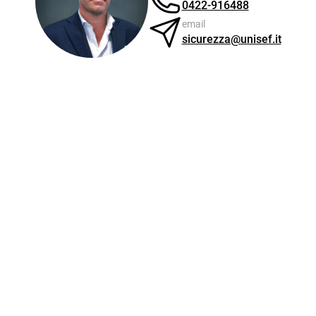
0422-916488
email
sicurezza@unisef.it