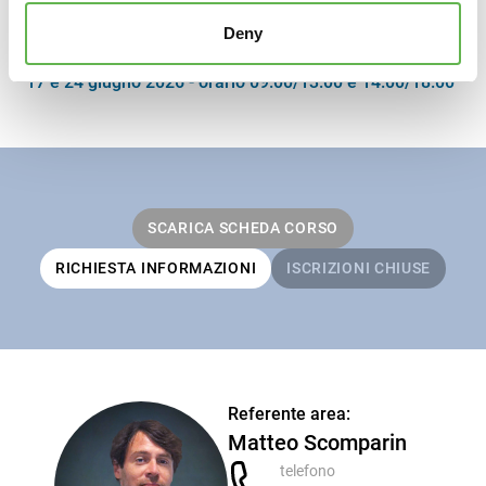
consultare le
Note Organizzative
Deny
CALENDARIO
17 e 24 giugno 2026 - orario 09.00/13.00 e 14.00/18.00
SCARICA SCHEDA CORSO
RICHIESTA INFORMAZIONI
ISCRIZIONI CHIUSE
Referente area:
Matteo Scomparin
telefono