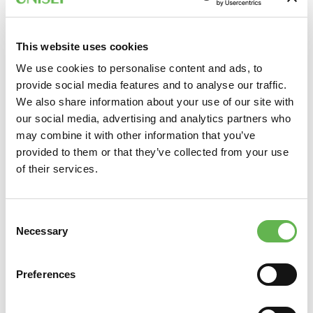
ESERCITAZIONI PRATICHE
Presa visione e chiarimenti sulle attrezzature ed
This website uses cookies
impianti di controllo ed estinzione degli incendi più
We use cookies to personalise content and ads, to
diffusi;
provide social media features and to analyse our traffic.
presa visione e chiarimenti sui dispositivi di protezione
We also share information about your use of our site with
individuale;
our social media, advertising and analytics partners who
esercitazioni sull'uso degli estintori portatili e modalità
may combine it with other information that you’ve
di utilizzo di naspi e idranti;
provided to them or that they’ve collected from your use
presa visione del registro antincendio, chiarimenti ed
of their services.
esercitazione riguardante l’attività di sorveglianza.
A CHI È RIVOLTO
Consent
Necessary
Selection
Addetti alla Prevenzione Incendi in aziende di livello 2,
come da classificazione prevista dal D.M. 2 settembre
Preferences
2021. Per la partecipazione al corso è prevista una
buona conoscenza della lingua italiana.