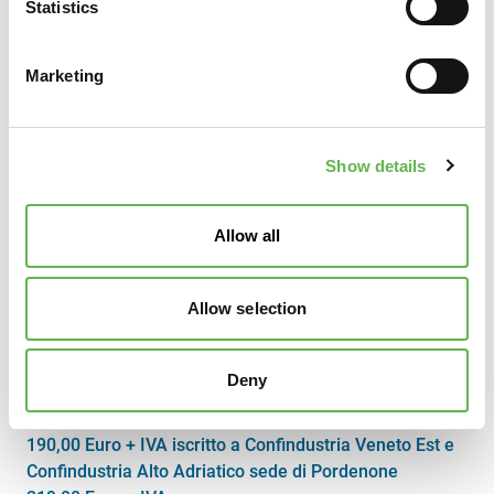
Statistics
INFORMAZIONI
Marketing
Ecco tutte le info pratiche per partecipare al corso.
Show details
SEDE
Punto Confindustria - Via delle Industrie, 19 – Venezia e
Via della Fisica, 8 – Marghera
Allow all
DURATA
8 ore
Allow selection
Deny
COSTO A PERSONA
190,00 Euro + IVA iscritto a Confindustria Veneto Est e
Confindustria Alto Adriatico sede di Pordenone