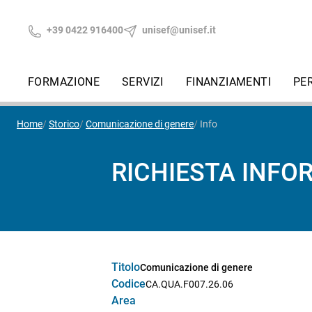
+39 0422 916400
unisef@unisef.it
FORMAZIONE
SERVIZI
FINANZIAMENTI
PE
Home
Storico
Comunicazione di genere
Info
RICHIESTA INFO
Titolo
Comunicazione di genere
Codice
CA.QUA.F007.26.06
Area