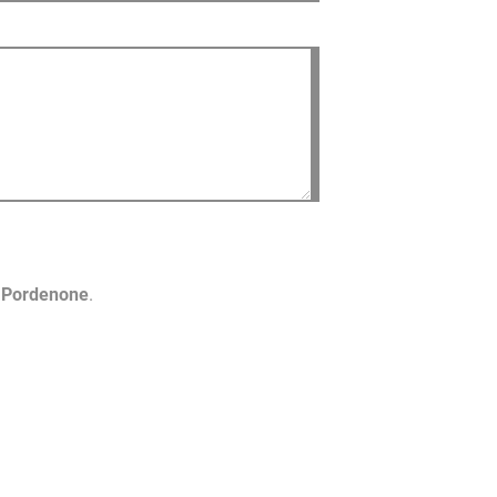
o Pordenone
.