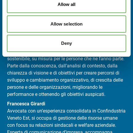
RELATORI
Allow all
Erika Brentegani
Work Life Balance & Smart working project manager and
Allow selection
Consultant | Change Agent HR | Family Audit | Parità di
genere | Family business
Deny
Accompagna le aziende con percorsi personalizzati in
ambito HR, promuovendo un cambiamento positivo e
sostenibile, su misura per le persone che ne fanno parte.
Parte dalla conoscenza, dall’analisi di contesto, dalla
chiarezza di visione e di obiettivi per creare percorsi di
sviluppo e cambiamento organizzativo, di crescita delle
persone e delle organizzazioni, migliorando le
performance e ottenendo gli obiettivi auspicati.
Francesca Girardi
Avvocata con un’esperienza consolidata in Confindustria
Veneto Est, si occupa di gestione delle risorse umane
con focus su relazioni sindacali e welfare aziendale.
Esperta di comunicazione d’impresa, accompagna