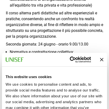
all’equilibrio tra vita privata e vita professionale)
Il corso alterna parti didattiche ad altre esperienziali e
pratiche, consentendo anche un confronto tra realtà
organizzative diverse, al fine di riflettere in modo ampio e
strutturato su una progettazione il più possibile concreta,
per la propria organizzazione.
Seconda giornata: 24 giugno - orario 9.00/13.00
Normativa e contrattazione collettiva;
Congedi parentali, permessi e strumenti di flessibilità
contrattuale;
Attività pratica: analisi guidata di casi di applicazione
normativa.
This website uses cookies
Strumenti organizzativi di conciliazione;
We use cookies to personalise content and ads, to
Part-time, lavoro agile e flessibilità oraria;
provide social media features and to analyse our traffic.
Politiche interne di gestione dei tempi di lavoro;
We also share information about your use of our site with
Attività pratica: costruzione di un esempio di
our social media, advertising and analytics partners who
regolamento aziendale di flessibilità.
may combine it with other information that you’ve