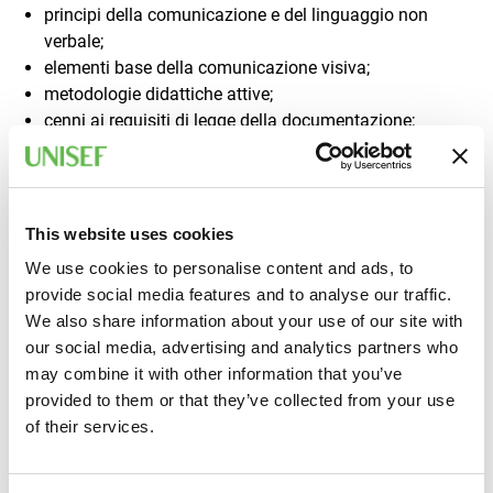
principi della comunicazione e del linguaggio non
verbale;
elementi base della comunicazione visiva;
metodologie didattiche attive;
cenni ai requisiti di legge della documentazione;
competenze per la VALUTAZIONE e il monitoraggio;
modalità per condurre la valutazione di
apprendimento e di efficacia.
This website uses cookies
We use cookies to personalise content and ads, to
A CHI È RIVOLTO
provide social media features and to analyse our traffic.
Datori di Lavoro, RSPP, ASPP, Dirigenti, Responsabili di
We also share information about your use of our site with
funzione, Preposti ed in generale chiunque si occupi di
our social media, advertising and analytics partners who
formazione all’interno delle organizzazioni. La qualifica
may combine it with other information that you’ve
ottenuta, per ciascuna delle tre aree tematiche
provided to them or that they’ve collected from your use
individuate da decreto, è soggetta all’obbligo di
of their services.
aggiornamento triennale. Per la partecipazione al corso
è richiesta una buona conoscenza della lingua italiana. Il