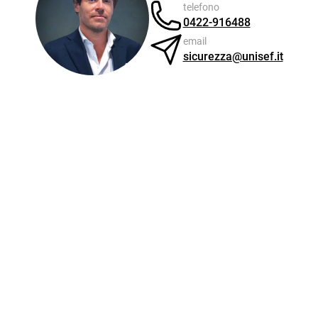
telefono
0422-916488
email
sicurezza@unisef.it