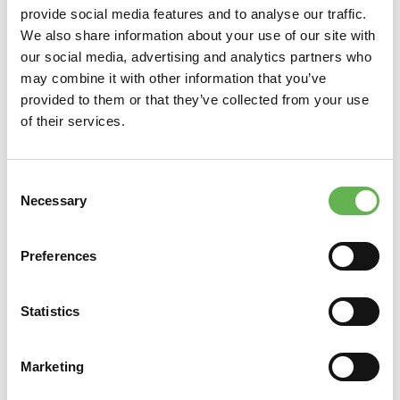
alle mansioni dei partecipanti e alle caratteristiche
provide social media features and to analyse our traffic.
dell'azienda.
We also share information about your use of our site with
our social media, advertising and analytics partners who
may combine it with other information that you’ve
A CHI È RIVOLTO
provided to them or that they’ve collected from your use
of their services.
Il corso è rivolto ai lavoratori, come definiti dall’art. 2
comma 1 lettera a) del D.Lgs 81/08, delle aziende dei
settori Ateco appartenenti al rischio alto. Per la
Consent
partecipazione al corso è richiesta una buona
Necessary
Selection
conoscenza della lingua italiana.
Preferences
INFORMAZIONI
Statistics
Ecco tutte le info pratiche per partecipare al corso.
Marketing
SEDE