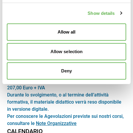
Online
DURATA
Show details
12 ore
INCONTRI
2
Allow all
Allow selection
COSTO A PERSONA
Deny
180,00 Euro + IVA iscritto a Confindustria Veneto Est e
Confindustria Alto Adriatico sede di Pordenone
207,00 Euro + IVA
Durante lo svolgimento, o al termine dell’attività
formativa, il materiale didattico verrà reso disponibile
in versione digitale.
Per conoscere le Agevolazioni previste sui nostri corsi,
consultare le
Note Organizzative
CALENDARIO