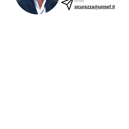
email
sicurezza@unisef.it