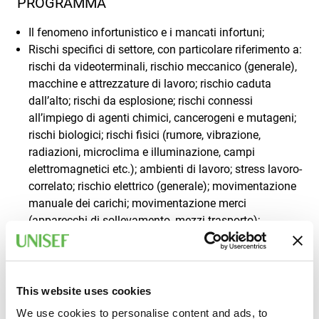
PROGRAMMA
Il fenomeno infortunistico e i mancati infortuni;
Rischi specifici di settore, con particolare riferimento a:
rischi da videoterminali, rischio meccanico (generale),
macchine e attrezzature di lavoro; rischio caduta
dall’alto; rischi da esplosione; rischi connessi
all’impiego di agenti chimici, cancerogeni e mutageni;
rischi biologici; rischi fisici (rumore, vibrazione,
radiazioni, microclima e illuminazione, campi
elettromagnetici etc.); ambienti di lavoro; stress lavoro-
correlato; rischio elettrico (generale); movimentazione
manuale dei carichi; movimentazione merci
(apparecchi di sollevamento, mezzi trasporto);
Segnaletica, DPI e sorveglianza sanitaria;
La gestione delle emergenze (procedure di primo
soccorso e in caso di incendio).
This website uses cookies
I contenuti del corso sono indicativi e possono essere
integrati o adattati in funzione dei rischi specifici legati
We use cookies to personalise content and ads, to