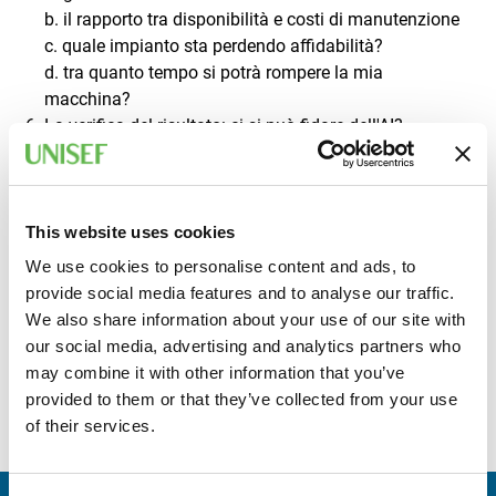
b. il rapporto tra disponibilità e costi di manutenzione
c. quale impianto sta perdendo affidabilità?
d. tra quanto tempo si potrà rompere la mia
macchina?
La verifica del risultato: ci si può fidare dell'AI?
Esempi pratici in aula
A CHI È RIVOLTO
This website uses cookies
We use cookies to personalise content and ads, to
Il corso è destinato a tutti coloro che devono rispondere
provide social media features and to analyse our traffic.
dei costi di manutenzione e della disponibilità operativa
We also share information about your use of our site with
degli impianti e dei ricambi.
our social media, advertising and analytics partners who
Si richiede un livello medio di competenza nell'utilizzo di
may combine it with other information that you’ve
MS Excel. Per lo svolgimento del corso sarà necessario
provided to them or that they’ve collected from your use
essere muniti di PC portatile con accesso al modello AI.
of their services.