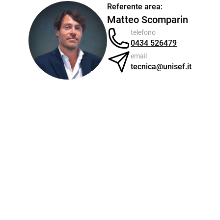
Referente area:
Matteo Scomparin
telefono
0434 526479
email
tecnica@unisef.it