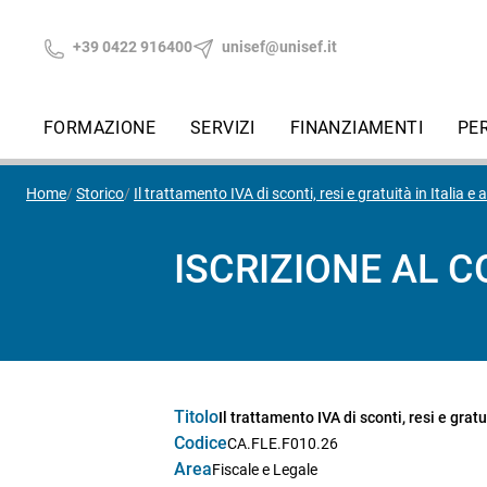
+39 0422 916400
unisef@unisef.it
FORMAZIONE
SERVIZI
FINANZIAMENTI
PE
Home
Storico
Il trattamento IVA di sconti, resi e gratuità in Italia e a
ISCRIZIONE AL 
Titolo
Il trattamento IVA di sconti, resi e gratui
Codice
CA.FLE.F010.26
Area
Fiscale e Legale