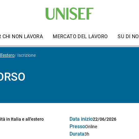
R CHI NON LAVORA
MERCATO DEL LAVORO
SU DI NO
ll'estero
Iscrizione
CORSO
Data inizio
tà in Italia e all'estero
22/06/2026
Presso
Online
Durata
3h