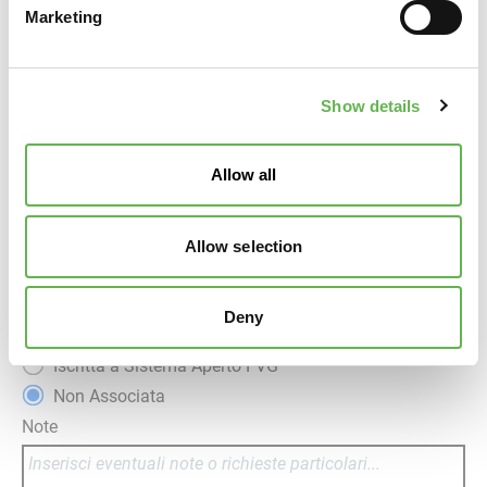
Marketing
Rif. Amministrativo
Show details
Banca
Allow all
IBAN
Allow selection
Iscritta a Confindustria Veneto Est
Iscritta a Confindustria Alto Adriatico - Sede di
Deny
Pordenone
Iscritta a Sistema Aperto FVG
Non Associata
Note