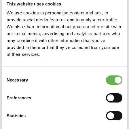
This website uses cookies
We use cookies to personalise content and ads, to
Telefono
provide social media features and to analyse our traffic.
We also share information about your use of our site with
our social media, advertising and analytics partners who
Fax
may combine it with other information that you’ve
provided to them or that they’ve collected from your use
of their services.
Email
Consent
Sito Web
Necessary
Selection
E-Mail per sped. Fattura (PDF)
Preferences
Statistics
Codice SDI