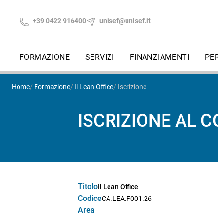
+39 0422 916400
unisef@unisef.it
FORMAZIONE
SERVIZI
FINANZIAMENTI
PE
Home
Formazione
Il Lean Office
Iscrizione
ISCRIZIONE AL 
Titolo
Il Lean Office
Codice
CA.LEA.F001.26
Area