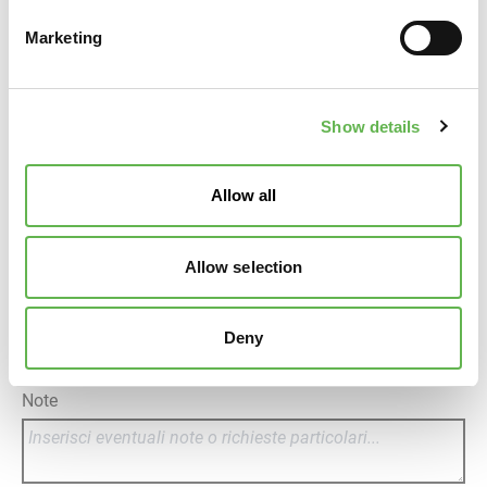
Rif. Amministrativo
Marketing
Banca
Show details
IBAN
Allow all
Iscritta a Confindustria Veneto Est
Allow selection
Iscritta a Confindustria Alto Adriatico - Sede di
Pordenone
Deny
Iscritta a Sistema Aperto FVG
Non Associata
Note